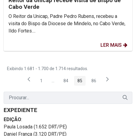
Reitor da Unicap recebe visita de Bispo de
Cabo Verde
O Reitor da Unicap, Padre Pedro Rubens, recebeu a
visita do Bispo da Diocese de Mindelo, no Cabo Verde,
Ildo Fortes....
LER MAIS
Exibindo 1.681 - 1.700 de 1.714 resultados.
1
...
84
85
86
Página
Páginas intermediárias Usar ABA para nave
Página
Página
Página
EXPEDIENTE
EDIÇÃO
:
Paula Losada (1.652 DRT/PE)
Daniel França (3.120 DRT/PE)