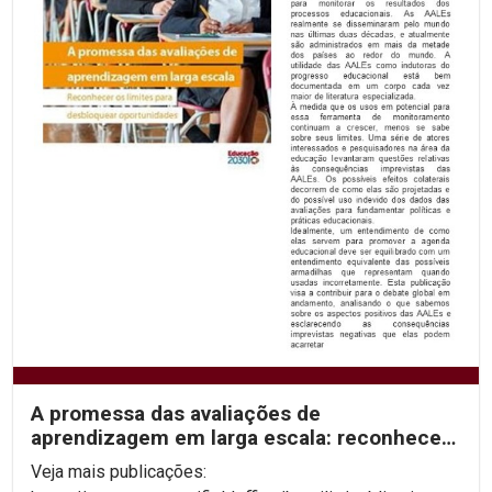
A promessa das avaliações de
aprendizagem em larga escala: reconhecer
os limites para desbloquear...
Veja mais publicações: