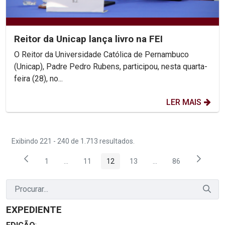
Reitor da Unicap lança livro na FEI
O Reitor da Universidade Católica de Pernambuco
(Unicap), Padre Pedro Rubens, participou, nesta quarta-
feira (28), no...
LER MAIS
Exibindo 221 - 240 de 1.713 resultados.
1
...
11
12
13
...
86
Página
Páginas intermediárias Usar ABA para navegar.
Página
Página
Página
Páginas intermediária
Página
EXPEDIENTE