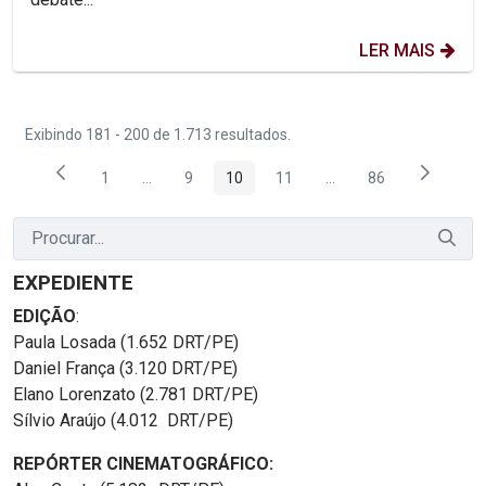
LER MAIS
Exibindo 181 - 200 de 1.713 resultados.
1
...
9
10
11
...
86
Página
Páginas intermediárias Usar ABA para navegar.
Página
Página
Página
Páginas intermediária
Página
EXPEDIENTE
EDIÇÃO
:
Paula Losada (1.652 DRT/PE)
Daniel França (3.120 DRT/PE)
Elano Lorenzato (2.781 DRT/PE)
Sílvio Araújo (4.012 DRT/PE)
REPÓRTER CINEMATOGRÁFICO: