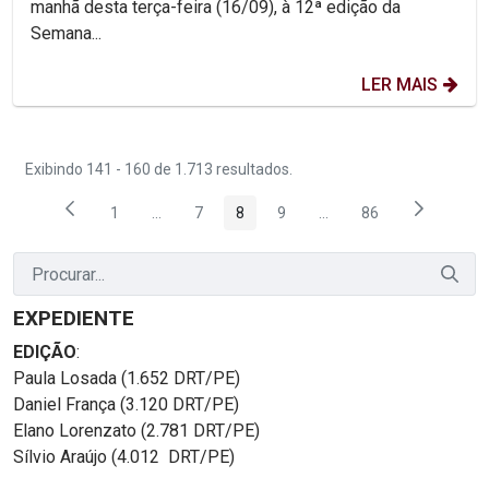
manhã desta terça-feira (16/09), à 12ª edição da
Semana...
LER MAIS
Exibindo 141 - 160 de 1.713 resultados.
1
...
7
8
9
...
86
Página
Páginas intermediárias Usar ABA para navegar.
Página
Página
Página
Páginas intermediárias
Página
EXPEDIENTE
EDIÇÃO
:
Paula Losada (1.652 DRT/PE)
Daniel França (3.120 DRT/PE)
Elano Lorenzato (2.781 DRT/PE)
Sílvio Araújo (4.012 DRT/PE)