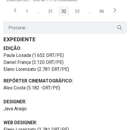
1
...
31
32
33
...
86
Página
Páginas intermediárias Usar ABA para navegar.
Página
Página
Página
Páginas intermediária
Página
EXPEDIENTE
EDIÇÃO
:
Paula Losada (1.652 DRT/PE)
Daniel França (3.120 DRT/PE)
Elano Lorenzato (2.781 DRT/PE)
REPÓRTER CINEMATOGRÁFICO:
Alex Costa (5.182 -DRT/PE)
DESIGNER
:
Java Araújo
WEB DESIGNER:
Elano Lorenzato (2.781 DRT/PE)