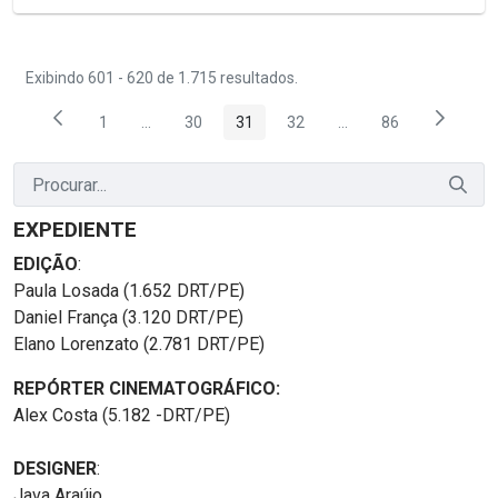
Exibindo 601 - 620 de 1.715 resultados.
1
...
30
31
32
...
86
Página
Páginas intermediárias Usar ABA para navegar.
Página
Página
Página
Páginas intermediária
Página
EXPEDIENTE
EDIÇÃO
:
Paula Losada (1.652 DRT/PE)
Daniel França (3.120 DRT/PE)
Elano Lorenzato (2.781 DRT/PE)
REPÓRTER CINEMATOGRÁFICO:
Alex Costa (5.182 -DRT/PE)
DESIGNER
:
Java Araújo