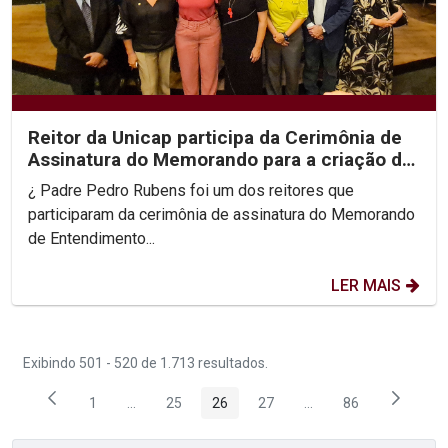
Reitor da Unicap participa da Cerimônia de
Assinatura do Memorando para a criação do
NINTER-PE
¿ Padre Pedro Rubens foi um dos reitores que
participaram da cerimônia de assinatura do Memorando
de Entendimento...
LER MAIS
Exibindo 501 - 520 de 1.713 resultados.
1
...
25
26
27
...
86
Página
Páginas intermediárias Usar ABA para navegar.
Página
Página
Página
Páginas intermediária
Página