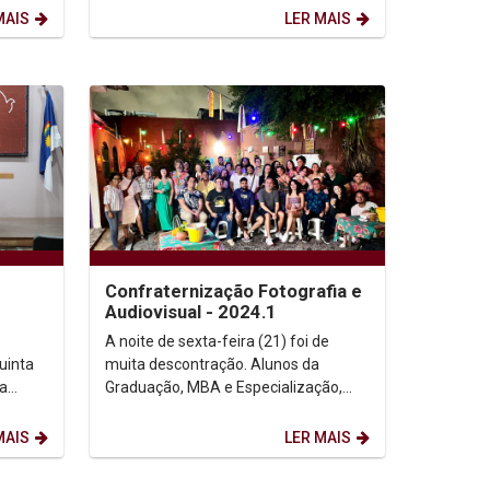
18ª edição da Olimpíada...
MAIS
LER MAIS
Confraternização Fotografia e
Audiovisual - 2024.1
A noite de sexta-feira (21) foi de
uinta
muita descontração. Alunos da
da
Graduação, MBA e Especialização,
ação
professores e equipe de Fotografia se
reuniram na Casa de...
MAIS
LER MAIS