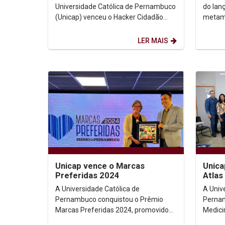
Universidade Católica de Pernambuco
do lan
(Unicap) venceu o Hacker Cidadão
metam
11.0, promovido pela Prefeitura da
O even
Cidade do Recife. O...
semana
LER MAIS
Unica
Unicap vence o Marcas
Atlas
Preferidas 2024
A Univ
A Universidade Católica de
Pernam
Pernambuco conquistou o Prêmio
Medici
Marcas Preferidas 2024, promovido
Ciênci
pelo Diario de Pernambuco. A Unicap