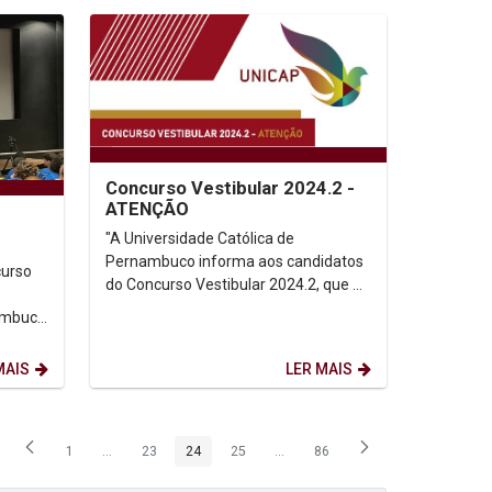
Concurso Vestibular 2024.2 -
ATENÇÃO
"A Universidade Católica de
Pernambuco informa aos candidatos
curso
do Concurso Vestibular 2024.2, que os
classificados menores de 18 (dezoito)
nambuco
anos, cuja...
lugar
MAIS
LER MAIS
1
...
23
24
25
...
86
Página
Páginas intermediárias Usar ABA para navegar.
Página
Página
Página
Páginas intermediárias Usar ABA p
Página