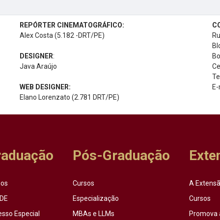
REPÓRTER CINEMATOGRÁFICO:
C
Alex Costa (5.182 -DRT/PE)
Ru
Bl
DESIGNER
:
Bo
Java Araújo
Ce
Te
WEB DESIGNER:
E-
Elano Lorenzato (2.781 DRT/PE)
raduação
Pós-Graduação
Exte
sos
Cursos
A Extensã
DE
Especialização
Cursos
esso Especial
MBAs e LLMs
Promova 