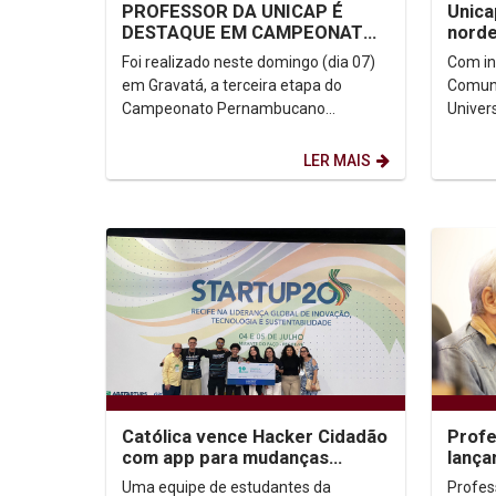
PROFESSOR DA UNICAP É
Unica
DESTAQUE EM CAMPEONATO
norde
DE TÊNIS DE MESA
Tecno
Foi realizado neste domingo (dia 07)
Com in
em Gravatá, a terceira etapa do
Comuni
Campeonato Pernambucano
Univer
Individual de Tênis de Mesa. O evento
está en
reuniu 194 atletas das...
superio
LER MAIS
Católica vence Hacker Cidadão
Profe
com app para mudanças
lança
climáticas
Agre
Uma equipe de estudantes da
Profes