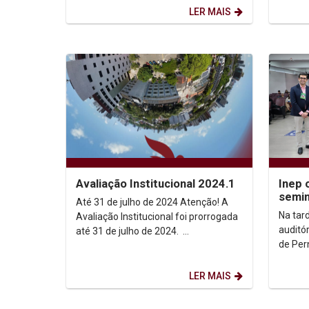
manequ
ficou em primeiro lugar na...
LER MAIS
Inep 
Avaliação Institucional 2024.1
semin
Até 31 de julho de 2024 Atenção! A
Na tard
Avaliação Institucional foi prorrogada
auditó
até 31 de julho de 2024.
de Per
ESTUDANTES E PROFESSORES(AS)
abertu
ESTUDANTES ...
Diretori
LER MAIS