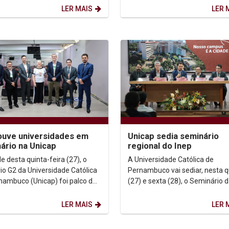
im para treinamento e...
da cerimônia de...
LER MAIS
LER 
ouve universidades em
Unicap sedia seminário
ário na Unicap
regional do Inep
e desta quinta-feira (27), o
A Universidade Católica de
rio G2 da Universidade Católica
Pernambuco vai sediar, nesta q
nambuco (Unicap) foi palco da
(27) e sexta (28), o Seminário 
ra do seminário regional da
Diretoria de Avaliação da Educ
a de...
Superior do Instituto...
LER MAIS
LER 