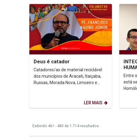
Deus é catador
INTE
HUMA
Catadores/as de material reciclável
PART
Entre o
dos municípios de Aracati, Itaiçaba,
DA R
está s
Russas, Morada Nova, Limoeiro e
Homólo
Quixeré, interior do Ceará, realizaram
da AUS
no dia 01 de...
Univers
LER MAIS
Exibindo 461 - 480 de 1.714 resultados.