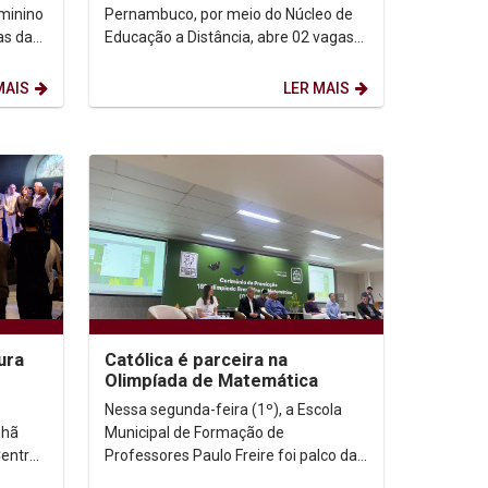
eminino
Pernambuco, por meio do Núcleo de
as das
Educação a Distância, abre 02 vagas
3 de...
para Tutor Virtual. A vaga é para
atuação no Polo Sede...
MAIS
LER MAIS
ura
Católica é parceira na
Olimpíada de Matemática
ração
Nessa segunda-feira (1º), a Escola
nhã
Municipal de Formação de
Centro
Professores Paulo Freire foi palco da
linda,
cerimônia de premiação regional da