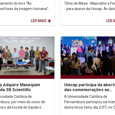
çamento do livro “As
Tênis de Mesa - Masculino e F
orfoses da imagem humana”.
- para alunos da Unicap. As dat
to aconteceu durante o fim de
seletivas são quarta-feira, dia 1
 na Câmara dos...
LER MAIS
LER 
p Adquire Manequim
Unicap participa da abert
 da 3B Scientific
das comemorações ao
Bicentenário da Confede
ersidade Católica de
A Universidade Católica de
do Equador
buco, por meio do curso de
Pernambuco participou na ma
na e da Escola de Saúde e
desta terça-feira, dia 2/07, no 
as da Vida, adquiriu um novo
Cultural Eufrásio Barbosa, em O