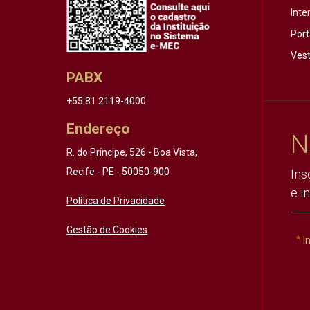
Inte
Port
Vest
PABX
+55 81 2119-4000
Endereço
N
R. do Príncipe, 526 - Boa Vista,
Recife - PE - 50050-900
Ins
e i
Política de Privacidade
Gestão de Cookies
I