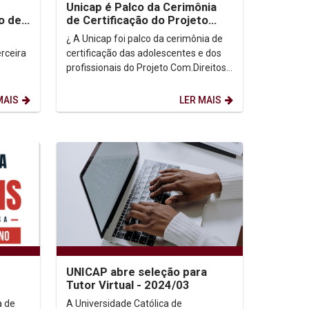
Unicap é Palco da Cerimônia
o de
de Certificação do Projeto
Com.Direitos
¿ A Unicap foi palco da cerimônia de
rceira
certificação das adolescentes e dos
profissionais do Projeto Com.Direitos,
nis de
que tem como foco a prevenção e o...
ada
MAIS
LER MAIS
UNICAP abre seleção para
Tutor Virtual - 2024/03
a de
A Universidade Católica de