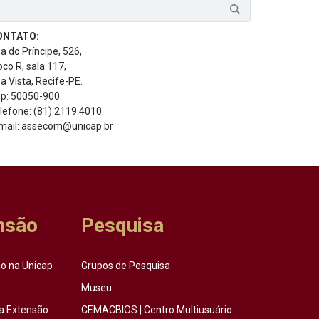
ONTATO:
a do Príncipe, 526,
oco R, sala 117,
a Vista, Recife-PE.
p: 50050-900.
lefone: (81) 2119.4010.
mail: assecom@unicap.br
nsão
Pesquisa
o na Unicap
Grupos de Pesquisa
Museu
a Extensão
CEMACBIOS | Centro Multiusuário