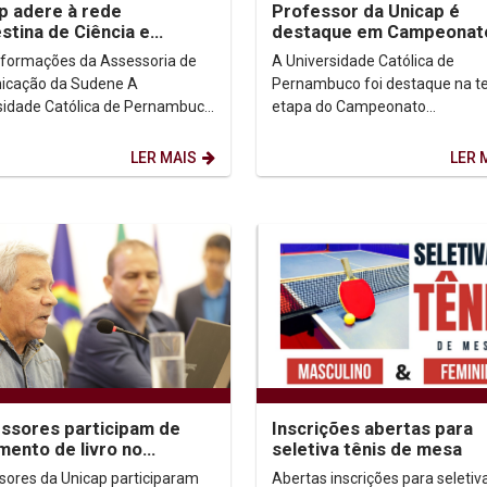
p adere à rede
Professor da Unicap é
stina de Ciência e
destaque em Campeonat
logia via Sudene
Tênis de Mesa
formações da Assessoria de
A Universidade Católica de
cação da Sudene A
Pernambuco foi destaque na te
sidade Católica de Pernambuco
etapa do Campeonato
tre as instituições de ensino
Pernambucano Individual de Tê
r do estado que...
Mesa. A competição foi disput
LER MAIS
LER 
no...
ssores participam de
Inscrições abertas para
mento de livro no
seletiva tênis de mesa
ste
sores da Unicap participaram
Abertas inscrições para seletiv