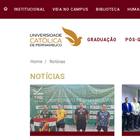
INSTITUCIONAL
VIDA NO CAMPUS
BIBLIOTECA
HUMA
GRADUAÇÃO
PÓS-
Notícias - Unicap
Home
Notícias
NOTÍCIAS