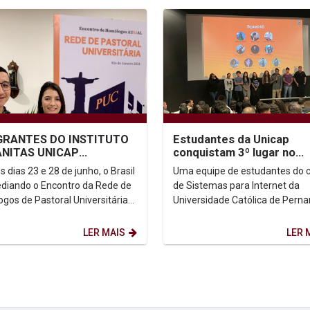
GRANTES DO INSTITUTO
Estudantes da Unicap
NITAS UNICAP
conquistam 3º lugar no
ICIPAM DO ENCONTRO
Demoday do Porto Digital
s dias 23 e 28 de junho, o Brasil
Uma equipe de estudantes do 
EDE DE PASTORAL...
ediando o Encontro da Rede de
de Sistemas para Internet da
gos de Pastoral Universitária
Universidade Católica de Per
JAL (Associação das
(Unicap) conquistou o terceiro 
idades...
no Demoday 2024.1 do...
LER MAIS
LER 