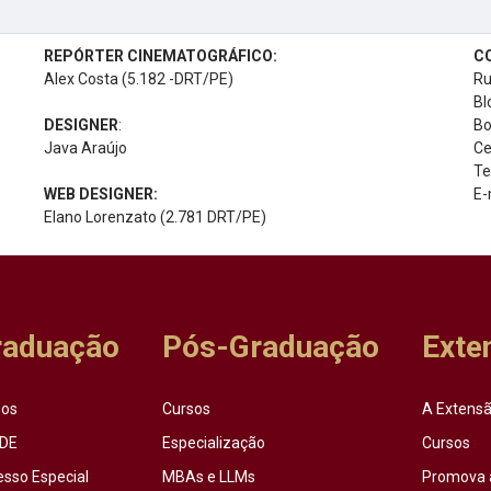
REPÓRTER CINEMATOGRÁFICO:
C
Alex Costa (5.182 -DRT/PE)
Ru
Bl
DESIGNER
:
Bo
Java Araújo
Ce
Te
WEB DESIGNER:
E-
Elano Lorenzato (2.781 DRT/PE)
raduação
Pós-Graduação
Exte
sos
Cursos
A Extensã
DE
Especialização
Cursos
esso Especial
MBAs e LLMs
Promova 