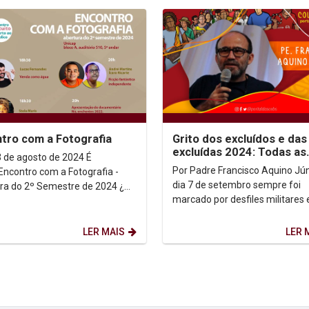
tro com a Fotografia
Grito dos excluídos e das
excluídas 2024: Todas as
3 de agosto de 2024 É
formas de vida importam
Por Padre Francisco Aquino Júni
Encontro com a Fotografia -
quem se importa?
dia 7 de setembro sempre foi
ra do 2º Semestre de 2024 ¿
marcado por desfiles militares 
participar de um evento
desfiles de escolas e repartiçõ
vel e gratuito na...
públicas. A lógica e...
LER MAIS
LER 