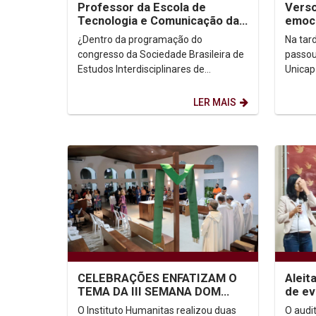
Professor da Escola de
Verso
Tecnologia e Comunicação da
emoc
Unicap lança livro na Intercom
famil
¿Dentro da programação do
Na tar
congresso da Sociedade Brasileira de
passou
Estudos Interdisciplinares de
Unica
Comunicação (Intercom), o Prof Dr
de mui
Filipe Falcão, da Escola de...
lançame
LER MAIS
CELEBRAÇÕES ENFATIZAM O
Aleita
TEMA DA III SEMANA DOM
de ev
HELDER CAMARA DE DIREITOS
O Instituto Humanitas realizou duas
O audit