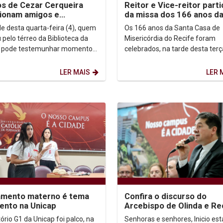
s de Cezar Cerqueira
Reitor e Vice-reitor part
ionam amigos e
da missa dos 166 anos d
iares
Santa Casa de Misericódi
de desta quarta-feira (4), quem
Os 166 anos da Santa Casa de
 pelo térreo da Biblioteca da
Misericórdia do Recife foram
p pode testemunhar momentos
celebrados, na tarde desta terç
ta emoção durante o
(3/09), em missa de ação de gr
nto do livro "Da...
realizada na Capela do...
LER MAIS
LER 
Confira o discurso do
mento materno é tema
Arcebispo de Olinda e Rec
ento na Unicap
Dom Paulo Jackson, dura
Senhoras e senhores, Inicio est
ório G1 da Unicap foi palco, na