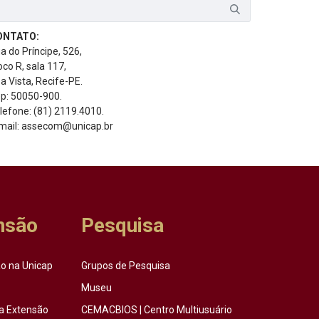
ONTATO:
a do Príncipe, 526,
oco R, sala 117,
a Vista, Recife-PE.
p: 50050-900.
lefone: (81) 2119.4010.
mail: assecom@unicap.br
nsão
Pesquisa
o na Unicap
Grupos de Pesquisa
Museu
a Extensão
CEMACBIOS | Centro Multiusuário