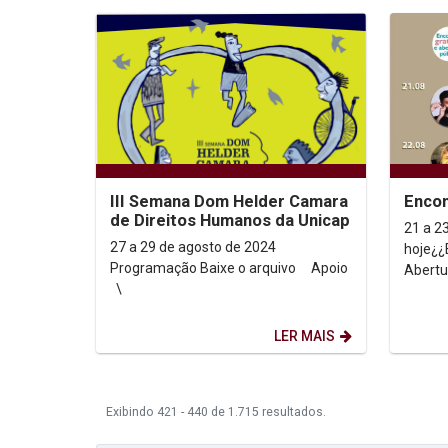
III Semana Dom Helder Camara
Encon
de Direitos Humanos da Unicap
21 a 2
27 a 29 de agosto de 2024
hoje¿¿
Programação Baixe o arquivo Apoio
Abertu
\
Venha 
imperdí
LER MAIS
Exibindo 421 - 440 de 1.715 resultados.