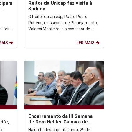
icipam
Reitor da Unicap faz visita à
a
Sudene
a
O Reitor da Unicap, Padre Pedro
Rubens, o assessor de Planejamento,
a-feira
Valdeci Monteiro, e o assessor de
aças,
Inovação e Captação, Jardel Silva,
fizeram visita...
MAIS
LER MAIS
Encerramento da III Semana
ife,
de Dom Helder Camara de
nte o
Direitos Humanos Celebra
as
Na noite desta quinta-feira, 29 de