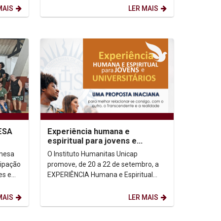
Humanos, promovida pela...
MAIS
LER MAIS
ESA
Experiência humana e
espiritual para jovens e
universitários 2024.2
 mesa
O Instituto Humanitas Unicap
cipação
promove, de 20 a 22 de setembro, a
es e
EXPERIÊNCIA Humana e Espiritual
esta...
para JOVENS e UNIVERSITÁRIOS,
oferecendo a 1ª e a 2ª etapas...
MAIS
LER MAIS