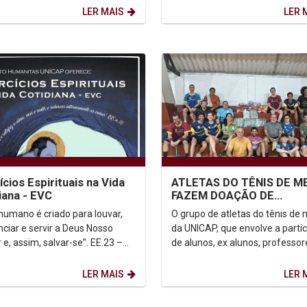
Pedro Rubens, esteve...
que podemos explorar,...
LER MAIS
LER 
ícios Espirituais na Vida
ATLETAS DO TÊNIS DE M
iana - EVC
FAZEM DOAÇÃO DE
ALIMENTOS
 humano é criado para louvar,
O grupo de atletas do tênis de
nciar e servir a Deus Nosso
da UNICAP, que envolve a parti
e, assim, salvar-se”. EE.23 –
de alunos, ex alunos, professor
stituto Humanitas
funcionários, realizou na tarde d
..
LER MAIS
LER 