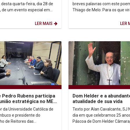
encerramento da...
breves palavras com este poe
desta quarta-feira, dia 28 de
Thiago de Melo: Para os que virão
, de um evento especial em
Como sei pouco, e sou pouco, f
 ao Agosto Dourado, uma
pouco que...
ha dedicada à...
LER MAIS
LER 
 Pedro Rubens participa
Dom Helder e a abundant
união estratégica no MEC
atualidade de sua vida
o futuro do Ensino
or da Universidade Católica de
Texto por Alan Cavalcante, SJ Neste
or no...
buco e presidente do
dia em que celebramos 25 ano
ho de Reitores das
Páscoa de Dom Helder Câmara
sidades Brasileiras (CRUB),
muitos são os aspectos de sua 