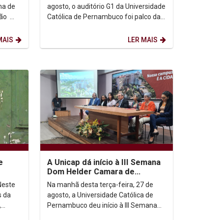
Compromisso com a...
ma de
agosto, o auditório G1 da Universidade
Católica de Pernambuco foi palco da
aço o
cerimônia de encerramento da III
Semana de Dom...
MAIS
LER MAIS
e
A Unicap dá início à III Semana
Dom Helder Camara de
Direitos Humanos
Na manhã desta terça-feira, 27 de
s da
agosto, a Universidade Católica de
,
Pernambuco deu início à III Semana
vida
Dom Hélder Câmara de Direitos