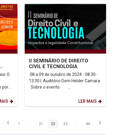
II SEMINÁRIO DE DIREITO
CIVIL E TECNOLOGIA
. Mas
or O
08 a 09 de outubro de 2024 - 08:30 -
13:30 | Auditório Dom Helder Camara
e por
Sobre o evento ...
es
MAIS
LER MAIS
1
...
21
22
23
...
86
Página
Páginas intermediárias Usar ABA para navegar.
Página
Página
Página
Páginas intermediárias Usar ABA p
Página