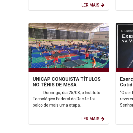
Padre Pedro Rubens,...
Padre 
LER MAIS
UNICAP CONQUISTA TÍTULOS
Exerc
NO TÊNIS DE MESA
Cotid
Domingo, dia 25/08, o Instituto
“O ser
Tecnológico Federal do Recife foi
revere
palco de mais uma etapa...
Senhor 
Santo Inácio. O In
UNICAP.
LER MAIS