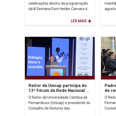
HUMANOS NA UNICAP
celebrações dentro da programação
manhã 
da III Semana Dom Helder Camara de
agosto
Direitos Humanos. Na noite de terça-
alusão
feira, 27 de...
campan
LER MAIS
Reitor da Unicap participa do
Padre
13º Fórum da Rede Nacional de
de re
Ensino e Pesquisa em Brasília
para 
O Reitor da Universidade Católica de
O Reit
Superi
Pernambuco (Unicap) e presidente do
Pernam
Conselho de Reitores das
Consel
Universidades Brasileiras (CRUB),
Univer