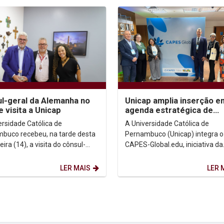
l-geral da Alemanha no
Unicap amplia inserção e
e visita a Unicap
agenda estratégica de
internacionalização
ersidade Católica de
A Universidade Católica de
buco recebeu, na tarde desta
Pernambuco (Unicap) integra o
eira (14), a visita do cônsul-
CAPES-Global.edu, iniciativa da
da Alemanha no Recife,
Coordenação de Aperfeiçoame
es Bloos, acompanhado...
Pessoal de Nível Superior (Capes
LER MAIS
LER 