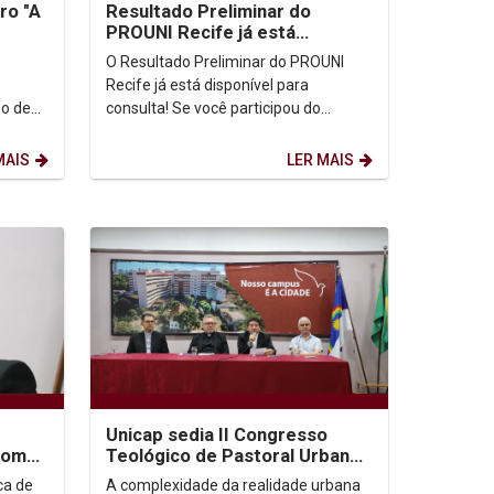
ro "A
Resultado Preliminar do
PROUNI Recife já está
cida"
disponível para consulta
O Resultado Preliminar do PROUNI
Recife já está disponível para
po de
consulta! Se você participou do
orreu
processo, confira agora sua situação
e acompanhe as próximas...
MAIS
LER MAIS
Unicap sedia II Congresso
com
Teológico de Pastoral Urbana
que debate desafios da fé nas
ca de
A complexidade da realidade urbana