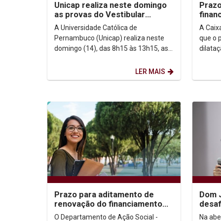
Unicap realiza neste domingo
Prazo
as provas do Vestibular
finan
2026.2
2026.
A Universidade Católica de
A Caix
Pernambuco (Unicap) realiza neste
que o 
domingo (14), das 8h15 às 13h15, as
dilata
provas do Vestibular 2026.2 para os
para o
cursos presenciais. Ao...
de...
LER MAIS
Prazo para aditamento de
Dom J
renovação do financiamento
desaf
FIES 1º/2026 encerra-se dia
congr
O Departamento de Ação Social -
Na abe