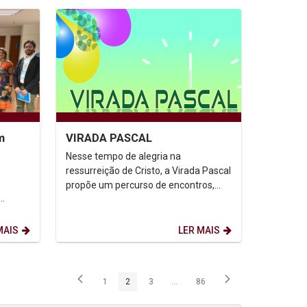
m
VIRADA PASCAL
Nesse tempo de alegria na
ressurreição de Cristo, a Virada Pascal
propõe um percurso de encontros,
experiências e celebrações que
nto de
convidam à contemplação do...
)...
MAIS
LER MAIS
1
2
3
...
86
Página
Página
Página
Páginas intermediárias Usar ABA p
Página