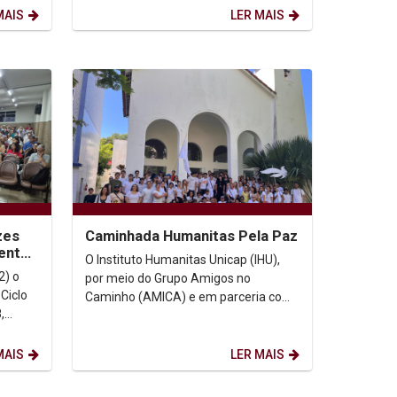
do título de...
MAIS
LER MAIS
zes
Caminhada Humanitas Pela Paz
ento
O Instituto Humanitas Unicap (IHU),
uação
2) o
por meio do Grupo Amigos no
 Ciclo
Caminho (AMICA) e em parceria com
,
o Curso de Teologia e o Programa de
Pós-Graduação em...
MAIS
LER MAIS