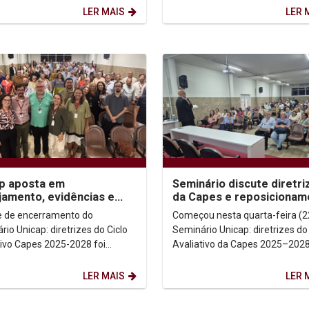
iais, a distância...
de Santo Inácio...
LER MAIS
LER 
p aposta em
Seminário discute diretri
jamento, evidências e
da Capes e reposicionam
to social para fortalecer
estratégico da pós-grad
e de encerramento do
Começou nesta quarta-feira (2
graduação
io Unicap: diretrizes do Ciclo
Seminário Unicap: diretrizes do
tivo Capes 2025-2028 foi
Avaliativo da Capes 2025–2028
a por um exercício coletivo de
reunindo gestores, docentes,
e experiências,...
pesquisadores e...
LER MAIS
LER 