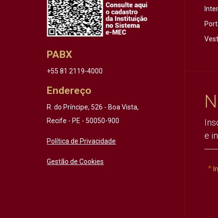
Inte
Port
Vest
PABX
+55 81 2119-4000
Endereço
N
R. do Príncipe, 526 - Boa Vista,
Recife - PE - 50050-900
Ins
e i
Política de Privacidade
Gestão de Cookies
I