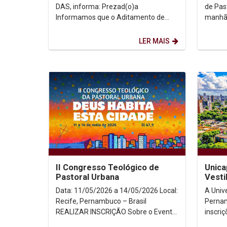
31/05
DAS, informa: Prezad(o)a
de Pas
Informamos que o Aditamento de
manhã 
Renovação FIES, referente ao
Univer
semestre 2026.1, encontra-se
Pernamb
LER MAIS
liberado...
II Congresso Teológico de
Unica
Pastoral Urbana
Vesti
modal
Data: 11/05/2026 a 14/05/2026 Local:
A Univ
Recife, Pernambuco – Brasil
Pernam
REALIZAR INSCRIÇÃO Sobre o Evento
inscriç
A complexidade da realidade...
2026.2