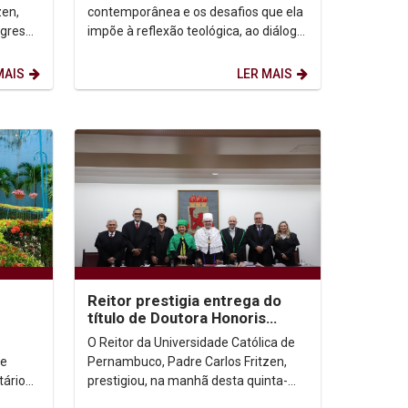
cidades
zen,
contemporânea e os desafios que ela
ngresso
impõe à reflexão teológica, ao diálogo
entre fé, cultura e sociedade estão no
centro...
MAIS
LER MAIS
Reitor prestigia entrega do
título de Doutora Honoris
Causa a Margareth Dalcomo na
O Reitor da Universidade Católica de
UFPE
 e
Pernambuco, Padre Carlos Fritzen,
tários,
prestigiou, na manhã desta quinta-
ituais
feira (1º/05), a solenidade de outorga