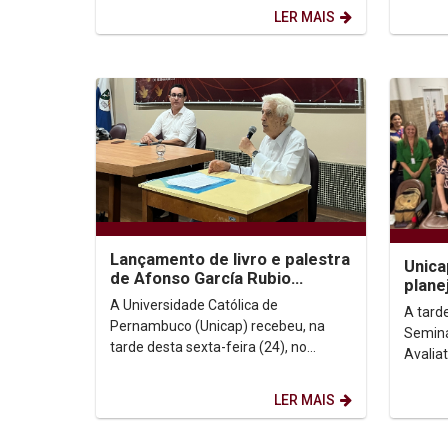
presenc
LER MAIS
Lançamento de livro e palestra
Unica
de Afonso García Rubio
plane
promovem reflexão sobre fé,
impac
A Universidade Católica de
A tard
Igreja e esperança
pós-
Pernambuco (Unicap) recebeu, na
Seminár
tarde desta sexta-feira (24), no
Avalia
auditório G1, o lançamento do livro “A
marcad
Caminho do Futuro: um...
troca d
LER MAIS