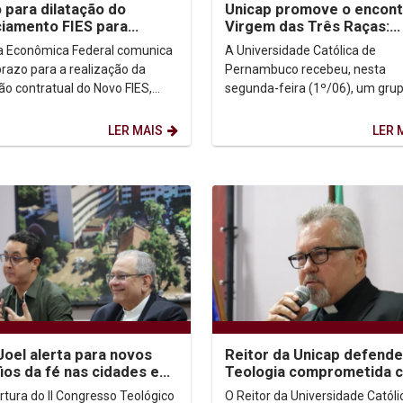
 para dilatação do
Unicap promove o encont
ciamento FIES para
Virgem das Três Raças:
2 se encerra dia 15/07
Guadalupe, Luján e Apare
a Econômica Federal comunica
A Universidade Católica de
prazo para a realização da
Pernambuco recebeu, nesta
ção contratual do Novo FIES,
segunda-feira (1º/06), um gru
 2º semestre de 2026, ocorrerá
peregrinos argentinos que perc
o caminho histórico realizado...
LER MAIS
LER 
oel alerta para novos
Reitor da Unicap defende
ios da fé nas cidades em
Teologia comprometida 
esso na Unicap
os desafios das cidades
rtura do II Congresso Teológico
O Reitor da Universidade Católi