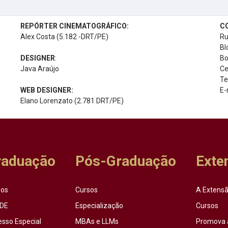
REPÓRTER CINEMATOGRÁFICO:
C
Alex Costa (5.182 -DRT/PE)
Ru
Bl
DESIGNER
:
Bo
Java Araújo
Ce
Te
WEB DESIGNER:
E-
Elano Lorenzato (2.781 DRT/PE)
raduação
Pós-Graduação
Exte
sos
Cursos
A Extensã
DE
Especialização
Cursos
esso Especial
MBAs e LLMs
Promova 