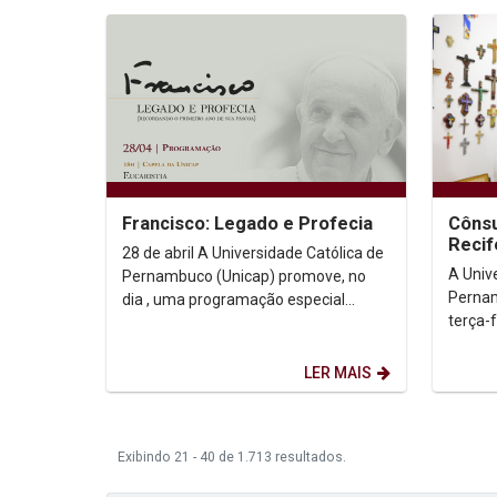
Francisco: Legado e Profecia
Cônsu
Recif
28 de abril A Universidade Católica de
A Univ
Pernambuco (Unicap) promove, no
Pernam
dia , uma programação especial
terça-f
dedicada à memória e ao
geral 
pensamento do Papa Francisco....
Johann
LER MAIS
Exibindo 21 - 40 de 1.713 resultados.