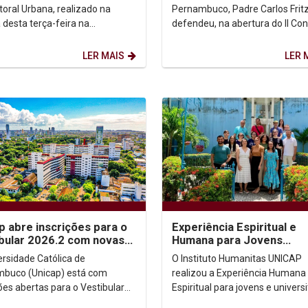
contemporâneas
toral Urbana, realizado na
Pernambuco, Padre Carlos Frit
desta terça-feira na
defendeu, na abertura do II Co
sidade Católica de
Teológico de Pastoral Urbana
uco, o bispo de Petrópolis,...
realizada na manhã...
LER MAIS
LER 
p abre inscrições para o
Experiência Espiritual e
bular 2026.2 com novas
Humana para Jovens
idades de ingresso
Universitários
ersidade Católica de
O Instituto Humanitas UNICAP
buco (Unicap) está com
realizou a Experiência Humana
ões abertas para o Vestibular
Espiritual para jovens e universi
, oferecendo vagas em cursos
aos moldes dos Exercícios Espir