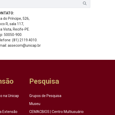
ONTATO:
a do Príncipe, 526,
oco R, sala 117,
a Vista, Recife-PE.
p: 50050-900.
lefone: (81) 2119.4010.
mail: assecom@unicap.br
nsão
Pesquisa
o na Unicap
Grupos de Pesquisa
Museu
a Extensão
CEMACBIOS | Centro Multiusuário