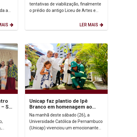
tentativas de viabilização, finalmente
da a
o prédio do antigo Liceu de Artes e
e de
Ofícios vai ser restaurado. A
governadora Raquel...
MAIS
LER MAIS
ntro
Unicap faz plantio de Ipê
 – SJ
Branco em homenagem ao
Papa Francisco
Na manhã deste sábado (26), a
p,
Universidade Católica de Pernambuco
,
(Unicap) vivenciou um emocionante
do
tributo ao Papa Francisco. Alunos,