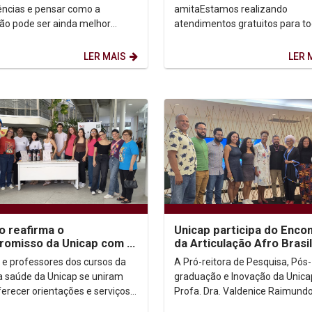
 do Brasil
ências e pensar como a
amitaEstamos realizando
ão pode ser ainda melhor
atendimentos gratuitos para to
 das universidades
população de Recife, sem limit
tárias, a Câmara de Extensão
renda! Se você precisa...
LER MAIS
LER 
o reafirma o
Unicap participa do Enco
omisso da Unicap com a
da Articulação Afro Brasil
ção humanizada e
no Rio de Janeiro
 e professores dos cursos da
A Pró-reitora de Pesquisa, Pós-
formadora dos futuros...
a saúde da Unicap se uniram
graduação e Inovação da Unica
ferecer orientações e serviços
Profa. Dra. Valdenice Raimundo
tos em comemoração ao Dia
participou, de 25 a 27 de abril, 