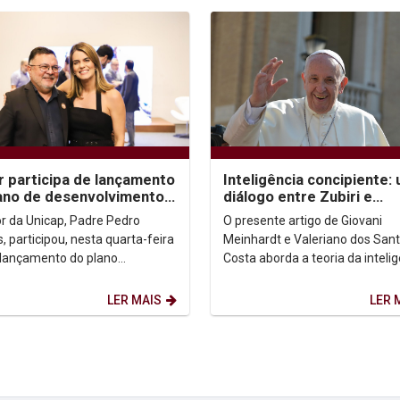
r participa de lançamento
Inteligência concipiente:
ano de desenvolvimento
diálogo entre Zubiri e
o Centro
Francisco
or da Unicap, Padre Pedro
O presente artigo de Giovani
, participou, nesta quarta-feira
Meinhardt e Valeriano dos San
o lançamento do plano
Costa aborda a teoria da inteli
égico de desenvolvimento para
senciente do filósofo espanhol 
central do...
Zubiri, que...
LER MAIS
LER 