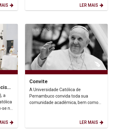
professores,...
MAIS
LER MAIS
Convite
cisco
A Universidade Católica de
, a
Pernambuco convida toda sua
tólica
comunidade acadêmica, bem como
u-se no
seus familiares e demais pessoas
e
amigas, para a concelebração...
MAIS
LER MAIS