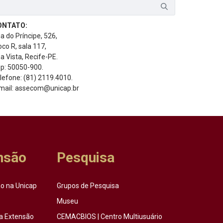
ONTATO:
a do Príncipe, 526,
oco R, sala 117,
a Vista, Recife-PE.
p: 50050-900.
lefone: (81) 2119.4010.
mail: assecom@unicap.br
nsão
Pesquisa
o na Unicap
Grupos de Pesquisa
Museu
a Extensão
CEMACBIOS | Centro Multiusuário