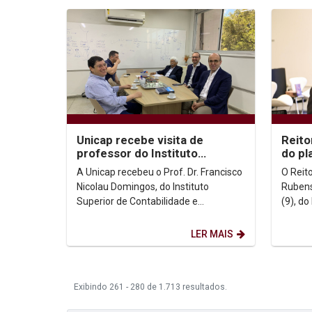
Unicap recebe visita de
Reito
professor do Instituto
do pl
Superior de Contabilidade e
para 
A Unicap recebeu o Prof. Dr. Francisco
O Reit
Administração de Lisboa
Nicolau Domingos, do Instituto
Rubens
Superior de Contabilidade e
(9), d
Administração de Lisboa (ISCAL) e do
estrat
Instituto...
a área 
LER MAIS
Exibindo 261 - 280 de 1.713 resultados.