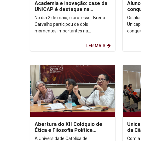
Academia e inovação: case da
Aluno
UNICAP é destaque na
conq
Gamescom Latam
de B
No dia 2 de maio, o professor Breno
Os alu
Carvalho participou de dois
Unicap
momentos importantes na
conqui
Gamescom Latam 2025, reforçando a
modal
presença ativa da UNICAP no maior...
Interme
LER MAIS
Abertura do XII Colóquio de
Unica
Ética e Filosofia Política
da Câ
debate os desafios éticos e
Centr
A Universidade Católica de
Com a 