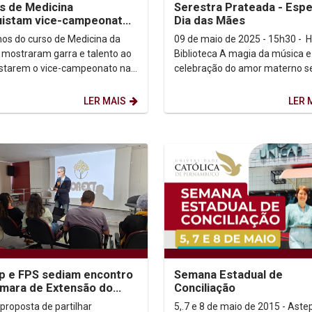
s de Medicina
Serestra Prateada - Espe
uistam vice-campeonato
Dia das Mães
asquete
nos do curso de Medicina da
09 de maio de 2025 - 15h30 - H
 mostraram garra e talento ao
Biblioteca A magia da música e a
starem o vice-campeonato na
celebração do amor materno s
idade basquete do campeonato
encontram no Especial Dia das
d PE 2025,...
um...
LER MAIS
LER 
p e FPS sediam encontro
Semana Estadual de
mara de Extensão do
Conciliação
o-Oeste, Nordeste e
proposta de partilhar
5,.7 e 8 de maio de 2015 - Astep