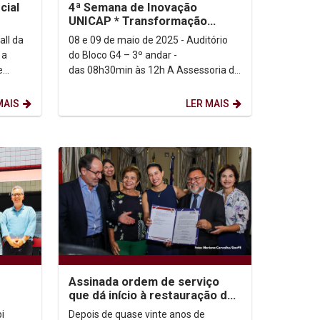
cial
4ª Semana de Inovação
UNICAP * Transformação
Digital e Sustentável: o futuro
all da
08 e 09 de maio de 2025 - Auditório
de Pernambuco pela...
do Bloco G4 – 3º andar -
e
das 08h30min às 12h A Assessoria de
 Mães,
Inovação da Universidade Católica de
Pernambuco tem a...
MAIS
LER MAIS
Assinada ordem de serviço
que dá início à restauração do
antigo prédio do Liceu
i
Depois de quase vinte anos de