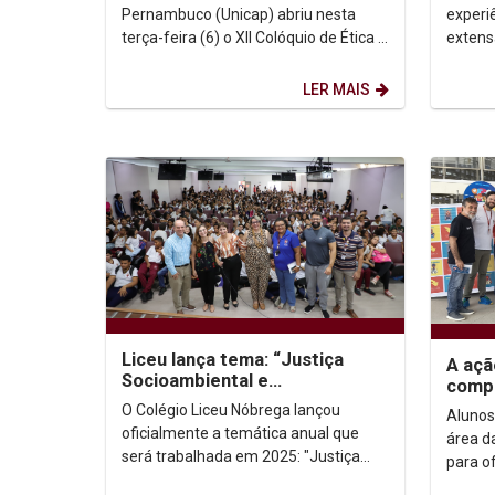
existenciais...
Norte
Pernambuco (Unicap) abriu nesta
experi
terça-feira (6) o XII Colóquio de Ética e
extens
Filosofia Política com um chamado à
dentro
reflexão profunda...
comuni
LER MAIS
do...
Liceu lança tema: “Justiça
A açã
Socioambiental e
compr
Desenvolvimento Sustentável”
forma
O Colégio Liceu Nóbrega lançou
Alunos
trans
oficialmente a temática anual que
área d
será trabalhada em 2025: "Justiça
para o
Socioambiental e Desenvolvimento
gratui