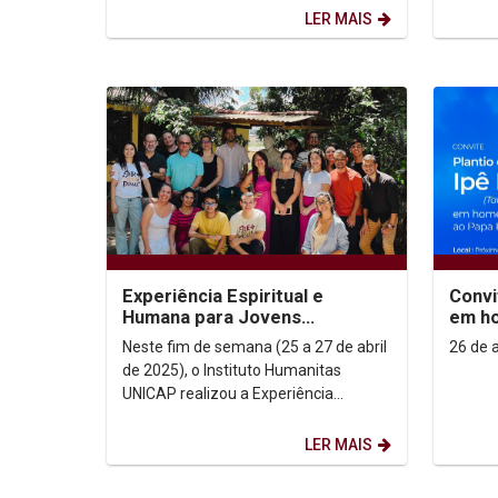
Sustentável". O evento...
Nacion
LER MAIS
Experiência Espiritual e
Convi
Humana para Jovens
em h
Universitários
Franc
Neste fim de semana (25 a 27 de abril
de 2025), o Instituto Humanitas
UNICAP realizou a Experiência
Humana e Espiritual para jovens e
universitários, aos...
LER MAIS