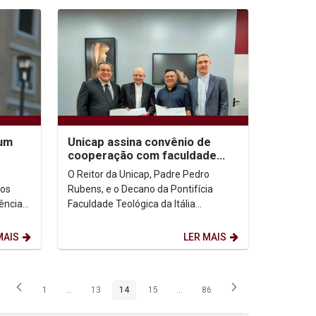
 um
Unicap assina convênio de
cooperação com faculdade
italiana
O Reitor da Unicap, Padre Pedro
tos
Rubens, e o Decano da Pontifícia
gência
Faculdade Teológica da Itália
Xavier
Meridional - Seção São Tomás de
Aquino, Dom Antônio Foderaro,...
MAIS
LER MAIS
1
...
13
14
15
...
86
Página
Páginas intermediárias Usar ABA para navegar.
Página
Página
Página
Páginas intermediárias Usar ABA p
Página