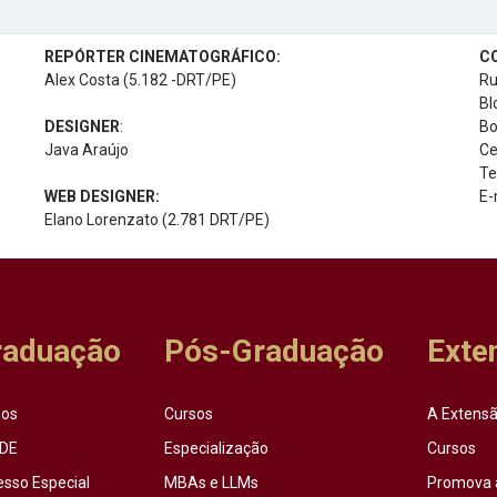
REPÓRTER CINEMATOGRÁFICO:
C
Alex Costa (5.182 -DRT/PE)
Ru
Bl
DESIGNER
:
Bo
Java Araújo
Ce
Te
WEB DESIGNER:
E-
Elano Lorenzato (2.781 DRT/PE)
raduação
Pós-Graduação
Exte
sos
Cursos
A Extensã
DE
Especialização
Cursos
esso Especial
MBAs e LLMs
Promova 