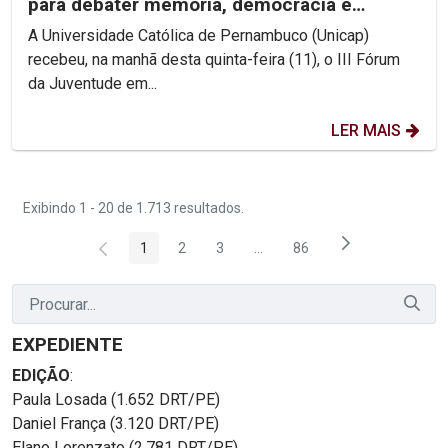
para debater memória, democracia e
direitos humanos na...
A Universidade Católica de Pernambuco (Unicap)
recebeu, na manhã desta quinta-feira (11), o III Fórum
da Juventude em...
LER MAIS
Exibindo 1 - 20 de 1.713 resultados.
1
2
3
...
86
Página
Página
Página
Páginas intermediárias Usar 
Página
EXPEDIENTE
EDIÇÃO
:
Paula Losada (1.652 DRT/PE)
Daniel França (3.120 DRT/PE)
Elano Lorenzato (2.781 DRT/PE)