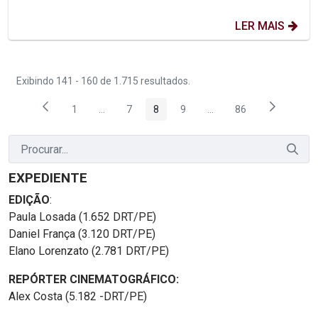
LER MAIS
Exibindo 141 - 160 de 1.715 resultados.
1
...
7
8
9
...
86
Página
Páginas intermediárias Usar ABA para navegar.
Página
Página
Página
Páginas intermediárias
Página
EXPEDIENTE
EDIÇÃO
:
Paula Losada (1.652 DRT/PE)
Daniel França (3.120 DRT/PE)
Elano Lorenzato (2.781 DRT/PE)
REPÓRTER CINEMATOGRÁFICO:
Alex Costa (5.182 -DRT/PE)