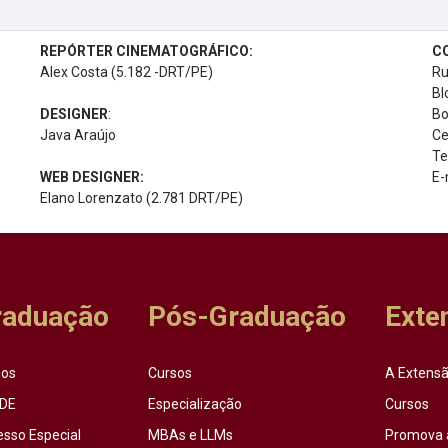
REPÓRTER CINEMATOGRÁFICO:
C
Alex Costa (5.182 -DRT/PE)
Ru
Bl
DESIGNER
:
Bo
Java Araújo
Ce
Te
WEB DESIGNER:
E-
Elano Lorenzato (2.781 DRT/PE)
raduação
Pós-Graduação
Exte
sos
Cursos
A Extensã
DE
Especialização
Cursos
esso Especial
MBAs e LLMs
Promova 