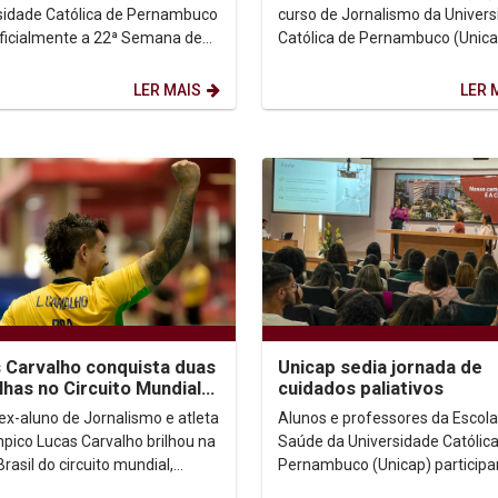
discussões sobre sua...
sidade Católica de Pernambuco
curso de Jornalismo da Univer
oficialmente a 22ª Semana de
Católica de Pernambuco (Unica
ação com o show da cantora e
promoveu, no auditório Dom He
e Fonoaudiologia...
Camara, o evento “O...
LER MAIS
LER 
 Carvalho conquista duas
Unicap sedia jornada de
has no Circuito Mundial
cuidados paliativos
ímpico
ex-aluno de Jornalismo e atleta
Alunos e professores da Escola
mpico Lucas Carvalho brilhou na
Saúde da Universidade Católic
rasil do circuito mundial,
Pernambuco (Unicap) particip
ada de 06 a 08 de outubro, em
hoje da I Jornada de Cuidados