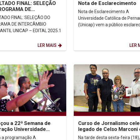
LTADO FINAL: SELEÇÃO
Nota de Esclarecimento
ROGRAMA DE
Nota de Esclarecimento A
LIDADE
TADO FINAL: SELEÇÃO DO
Universidade Católica de Per
ÊMICA/INTERCÂMBIO
AMA DE INTERCÂMBIO
(Unicap) vem a público esclarec
ANTIL UNICAP –...
NTIL UNICAP – EDITAL 2025.1
comunidade acadêmica e à
sociedade sobre as recentes...
LER MAIS
LER 
çou a 22ª Semana de
Curso de Jornalismo cele
ração Universidade
legado de Celso Marconi
ica & Sociedade
doação de acervo e
a a programação A
Na tarde desta sexta-feira (18),