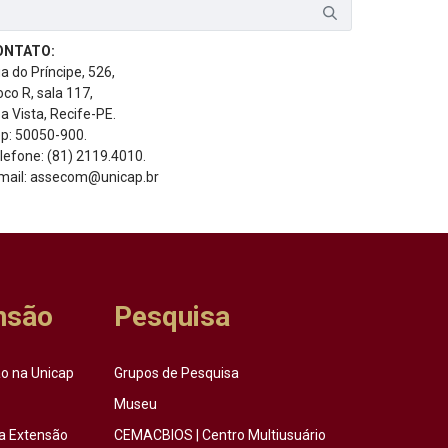
ONTATO:
a do Príncipe, 526,
oco R, sala 117,
a Vista, Recife-PE.
p: 50050-900.
lefone: (81) 2119.4010.
mail: assecom@unicap.br
nsão
Pesquisa
o na Unicap
Grupos de Pesquisa
Museu
a Extensão
CEMACBIOS | Centro Multiusuário