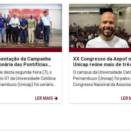
sentação da Campanha
XX Congresso da Anpof 
onária das Pontifícias
Unicap reúne mais de três
 Missionárias na Unicap
participantes e destaca a
de desta segunda-feira (7), o
O campus da Universidade Cató
a...
importância da...
rio G1 da Universidade Católica
Pernambuco (Unicap) foi palco
nambuco (Unicap) foi cenário
Congresso Nacional da Associ
esentação oficial da Campanha
Nacional de Pós-graduação em
ária...
Filosofia (Anpof),...
LER MAIS
LER 