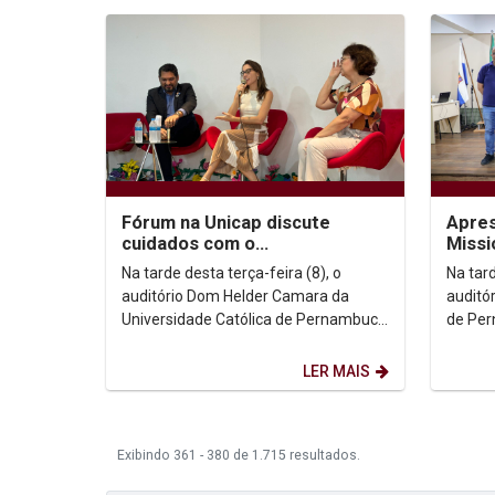
Apre
Fórum na Unicap discute
Missi
cuidados com o
Obras
envelhecimento e prevenção
Na tar
Na tarde desta terça-feira (8), o
abord
sob a ótica da Geriatria e...
auditó
auditório Dom Helder Camara da
de Per
Universidade Católica de Pernambuco
da apr
reuniu o público para mais uma
Mission
edição do Fórum sobre...
LER MAIS
Exibindo 361 - 380 de 1.715 resultados.