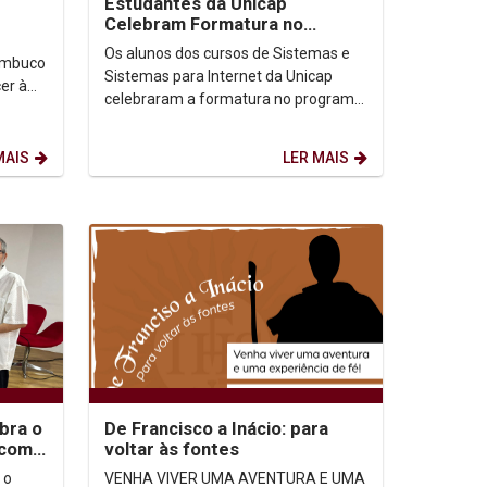
Estudantes da Unicap
Celebram Formatura no
Embarque Digital
Os alunos dos cursos de Sistemas e
nambuco
Sistemas para Internet da Unicap
er à
celebraram a formatura no programa
Embarque Digital, uma iniciativa da
Prefeitura do...
MAIS
LER MAIS
bra o
De Francisco a Inácio: para
 com
voltar às fontes
 o
VENHA VIVER UMA AVENTURA E UMA