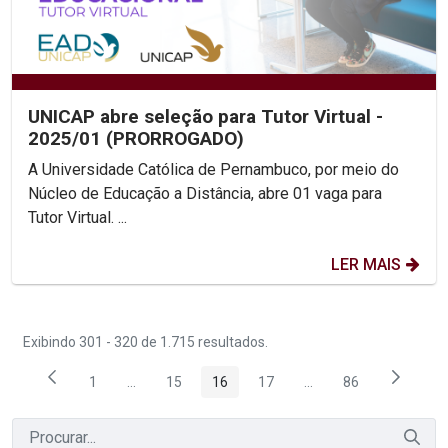
UNICAP abre seleção para Tutor Virtual -
2025/01 (PRORROGADO)
A Universidade Católica de Pernambuco, por meio do
Núcleo de Educação a Distância, abre 01 vaga para
Tutor Virtual. ...
LER MAIS
Exibindo 301 - 320 de 1.715 resultados.
1
...
15
16
17
...
86
Página
Páginas intermediárias Usar ABA para navegar.
Página
Página
Página
Páginas intermediária
Página