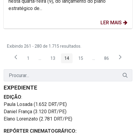
nesta quarta-feira (9), do lançamento do plano
estratégico de...
LER MAIS
Exibindo 261 - 280 de 1.715 resultados.
1
...
13
14
15
...
86
Página
Páginas intermediárias Usar ABA para navegar.
Página
Página
Página
Páginas intermediária
Página
EXPEDIENTE
EDIÇÃO
:
Paula Losada (1.652 DRT/PE)
Daniel França (3.120 DRT/PE)
Elano Lorenzato (2.781 DRT/PE)
REPÓRTER CINEMATOGRÁFICO: