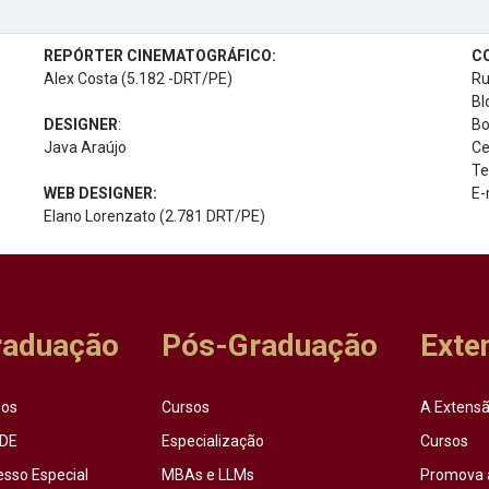
REPÓRTER CINEMATOGRÁFICO:
C
Alex Costa (5.182 -DRT/PE)
Ru
Bl
DESIGNER
:
Bo
Java Araújo
Ce
Te
WEB DESIGNER:
E-
Elano Lorenzato (2.781 DRT/PE)
raduação
Pós-Graduação
Exte
sos
Cursos
A Extensã
DE
Especialização
Cursos
esso Especial
MBAs e LLMs
Promova 