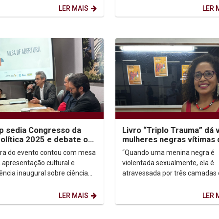
plomas aos...
LER MAIS
LER 
p sedia Congresso da
Livro “Triplo Trauma” dá 
lítica 2025 e debate os
mulheres negras vítimas 
ios da ciência em tempos
violência sexual na infânc
ra do evento contou com mesa
“Quando uma menina negra é
, apresentação cultural e
violentada sexualmente, ela é
ência inaugural sobre ciência
atravessada por três camadas
 e soberania de dados.
sofrimento: o trauma da violên
o federal Túlio...
sexual, o trauma social da...
LER MAIS
LER 