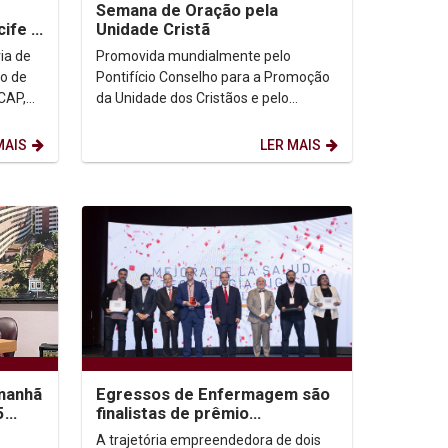
Semana de Oração pela
ife -
Unidade Cristã
ia de
Promovida mundialmente pelo
eo de
Pontifício Conselho para a Promoção
CAP,
da Unidade dos Cristãos e pelo
Conselho Mundial de Igrejas, a
Semana de Oração pela Unidade...
MAIS
LER MAIS
manhã
Egressos de Enfermagem são
5
finalistas de prêmio
cia
internacional de inovação em
p
A trajetória empreendedora de dois