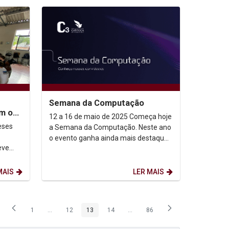
Semana da Computação
m o
12 a 16 de maio de 2025 Começa hoje
icap
eses
a Semana da Computação. Neste ano
o evento ganha ainda mais destaque
eve
com a presença de empresas de
rupo de
tecnologia que são...
MAIS
LER MAIS
1
...
12
13
14
...
86
Página
Páginas intermediárias Usar ABA para navegar.
Página
Página
Página
Páginas intermediárias Usar ABA p
Página