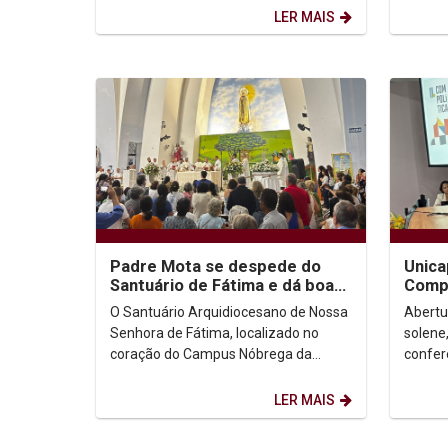
evento "O Caminho da...
dos di
LER MAIS
Padre Mota se despede do
Unica
Santuário de Fátima e dá boas-
Compo
vindas a Padre Delmar
desaf
O Santuário Arquidiocesano de Nossa
Abertu
de...
Senhora de Fátima, localizado no
solene
coração do Campus Nóbrega da
confer
Universidade Católica de Pernambuco
aberta
(Unicap), viveu um...
Deputad
LER MAIS