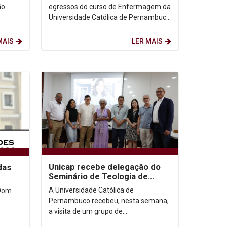
saúde digital
ão
egressos do curso de Enfermagem da
Universidade Católica de Pernambuco
 contra
(Unicap) acaba de alcançar
reconhecimento...
MAIS
LER MAIS
Unicap recebe delegação do
das
Seminário de Teologia de
Princeton para articulação de
A Universidade Católica de
 Dom
congresso...
Pernambuco recebeu, nesta semana,
a visita de um grupo de
pesquisadores do Seminário de