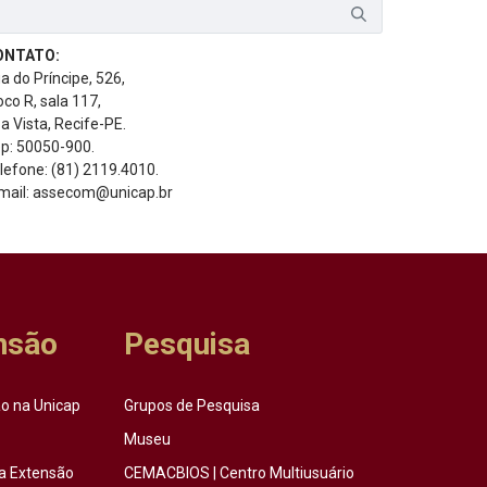
ONTATO:
a do Príncipe, 526,
oco R, sala 117,
a Vista, Recife-PE.
p: 50050-900.
lefone: (81) 2119.4010.
mail: assecom@unicap.br
nsão
Pesquisa
o na Unicap
Grupos de Pesquisa
Museu
a Extensão
CEMACBIOS | Centro Multiusuário