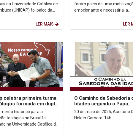
sexual infantil
us da Universidade Católica de
foram palco de uma mobilizaç
buco (UNICAP) foi palco da
emocionante e necessária: a
emana de Humanismo e
celebração dos 25 anos da luta
nia, um evento...
a violência sexual de...
LER MAIS
LER 
p celebra primeira turma
O Caminho da Sabedoria 
ólogos formada em dupla
Idades segundo o Papa
mação com a Pontifícia...
Francisco
ento histórico para a
20 de maio de 2025, Auditório
ão teológica no Brasil foi
Helder Camara. 14h
ado na Universidade Católica de
buco (Unicap) com a entrega