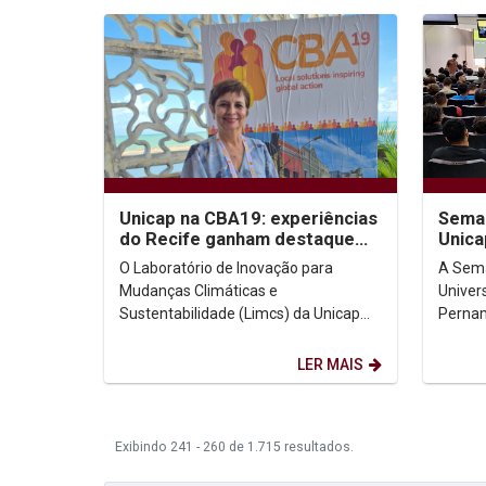
Unicap na CBA19: experiências
Sema
do Recife ganham destaque
Unica
internacional
aluno
O Laboratório de Inovação para
A Sem
tecno
Mudanças Climáticas e
Univer
Sustentabilidade (Limcs) da Unicap
Pernam
está participando da 19ª Conferência
contem
Internacional sobre Adaptação...
networ
LER MAIS
estão..
Exibindo 241 - 260 de 1.715 resultados.