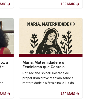
Teologia de Princeton, nos Estados
MAIS
LER MAIS
Unidos,...
voz a
Maria, Maternidade e o
de
Feminismo que Gesta a
ia
Esperança
Por Taciana Spinelli Gostaria de
propor uma breve reflexão sobre a
 de
maternidade e o feminino, à luz da
cia
vida de Maria, nossa Mãe. Que lugar
essa mulher ocupa...
MAIS
LER MAIS