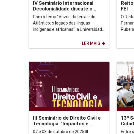
IV Seminário Internacional
Reito
Decolonialidade discute o
FEI
legado das línguas indígenas e
Com o tema "Vozes da terra e do
O Reit
africanas
Atlântico: o legado das línguas
Pernam
indígenas e africanas", a Universidade
Rubens
Católica de Pernambuco (UNICAP)
(28), n
realizou, nesta...
São Pau
LER MAIS
III Seminário de Direito Civil e
13ª 
Tecnologia: "Impactos e
Cidad
Legalidade Constitucional"
Integ
07 e 08 de outubro de 2025 III
Entre 