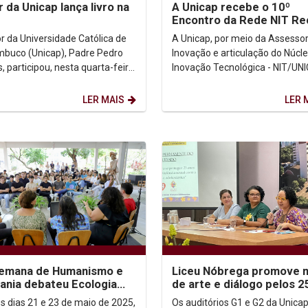
r da Unicap lança livro na
A Unicap recebe o 10º
Encontro da Rede NIT Rec
no Pavilhão MAKER
or da Universidade Católica de
A Unicap, por meio da Assessor
buco (Unicap), Padre Pedro
Inovação e articulação do Núcl
, participou, nesta quarta-feira
Inovação Tecnológica - NIT/UNI
o Centro Universitário FEI, em
teve a honra de receber, no dia
lo,...
28.05.2025,...
LER MAIS
LER 
Semana de Humanismo e
Liceu Nóbrega promove 
ania debateu Ecologia
de arte e diálogo pelos 2
ral
anos do combate à violên
os dias 21 e 23 de maio de 2025,
Os auditórios G1 e G2 da Unica