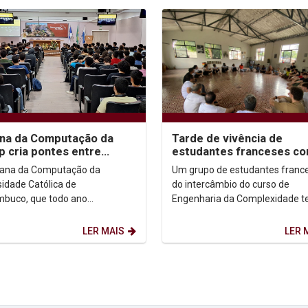
na da Computação da
Tarde de vivência de
p cria pontes entre
estudantes franceses co
s e empresas de
Grupo de Capoeira da Un
ana da Computação da
Um grupo de estudantes franc
logia
sidade Católica de
do intercâmbio do curso de
buco, que todo ano
Engenharia da Complexidade t
pla conhecimento, inovação e
uma tarde de vivência com o G
king com profissionais que
Capoeira Chapéu de Couro,...
LER MAIS
LER 
.