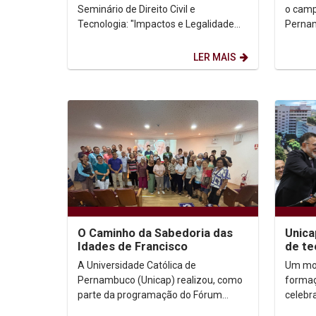
Seminário de Direito Civil e
o camp
Tecnologia: "Impactos e Legalidade
Pernam
Constitucional" Está aberto o edital
13ª S
para submissão de...
Cidada
LER MAIS
O Caminho da Sabedoria das
Unica
Idades de Francisco
de te
diplo
A Universidade Católica de
Um mom
Pernambuco (Unicap) realizou, como
formaç
parte da programação do Fórum
celebr
Sobre Questões do Envelhecimento, o
Pernam