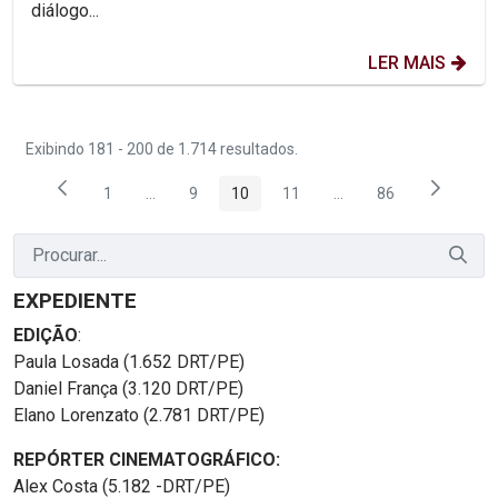
diálogo...
LER MAIS
Exibindo 181 - 200 de 1.714 resultados.
1
...
9
10
11
...
86
Página
Páginas intermediárias Usar ABA para navegar.
Página
Página
Página
Páginas intermediária
Página
EXPEDIENTE
EDIÇÃO
:
Paula Losada (1.652 DRT/PE)
Daniel França (3.120 DRT/PE)
Elano Lorenzato (2.781 DRT/PE)
REPÓRTER CINEMATOGRÁFICO:
Alex Costa (5.182 -DRT/PE)