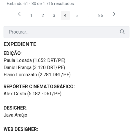
Exibindo 61 - 80 de 1.715 resultados.
1
2
3
4
5
...
86
Página
Página
Página
Página
Página
Páginas intermediárias
Página
EXPEDIENTE
EDIÇÃO
:
Paula Losada (1.652 DRT/PE)
Daniel França (3.120 DRT/PE)
Elano Lorenzato (2.781 DRT/PE)
REPÓRTER CINEMATOGRÁFICO:
Alex Costa (5.182 -DRT/PE)
DESIGNER
:
Java Araújo
WEB DESIGNER: