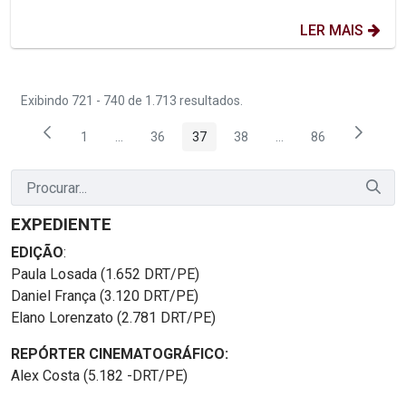
LER MAIS
Exibindo 721 - 740 de 1.713 resultados.
1
...
36
37
38
...
86
Página
Páginas intermediárias Usar ABA para navegar.
Página
Página
Página
Páginas intermediária
Página
EXPEDIENTE
EDIÇÃO
:
Paula Losada (1.652 DRT/PE)
Daniel França (3.120 DRT/PE)
Elano Lorenzato (2.781 DRT/PE)
REPÓRTER CINEMATOGRÁFICO:
Alex Costa (5.182 -DRT/PE)