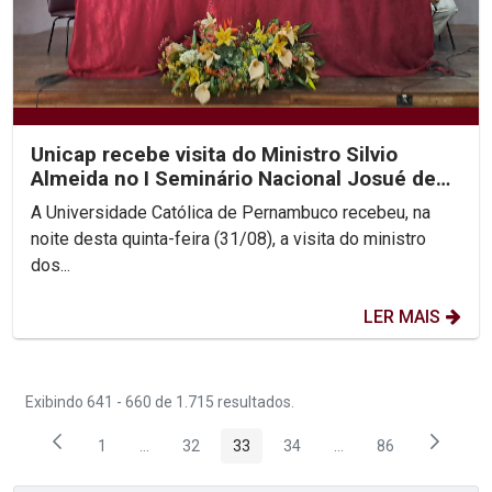
Unicap recebe visita do Ministro Silvio
Almeida no I Seminário Nacional Josué de
Castro e o...
A Universidade Católica de Pernambuco recebeu, na
noite desta quinta-feira (31/08), a visita do ministro
dos...
LER MAIS
Exibindo 641 - 660 de 1.715 resultados.
1
...
32
33
34
...
86
Página
Páginas intermediárias Usar ABA para navegar.
Página
Página
Página
Páginas intermediária
Página