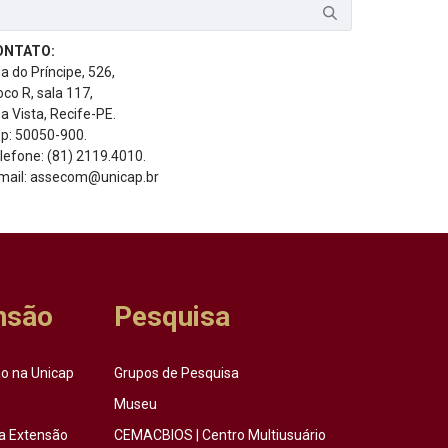
ONTATO:
a do Príncipe, 526,
oco R, sala 117,
a Vista, Recife-PE.
p: 50050-900.
lefone: (81) 2119.4010.
mail: assecom@unicap.br
nsão
Pesquisa
o na Unicap
Grupos de Pesquisa
Museu
a Extensão
CEMACBIOS | Centro Multiusuário