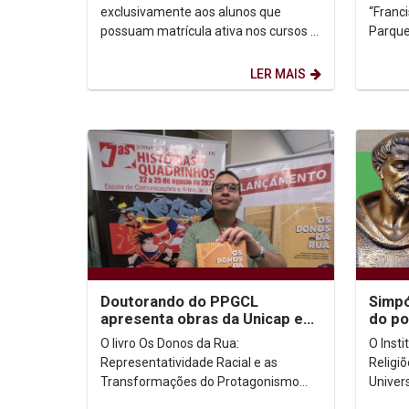
2023
exclusivamente aos alunos que
“Franci
possuam matrícula ativa nos cursos e
Parque
turnos listados a seguir: Arquitetura -
manhã 
manhã ...
as boas
LER MAIS
Doutorando do PPGCL
Simpó
apresenta obras da Unicap e
do po
anuncia lançamentos na XIV
apres
O livro Os Donos da Rua:
O Inst
Bienal Internacional...
Relig
Representatividade Racial e as
Religi
Transformações do Protagonismo
Univer
Negro no Universo Turma da Mônica
(UNICA