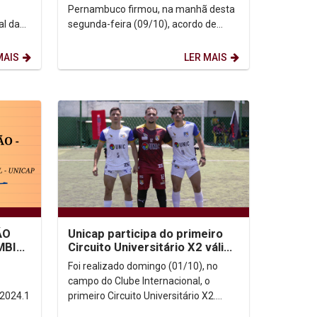
Pernambuco firmou, na manhã desta
al da
segunda-feira (09/10), acordo de
cooperação com o Centro
Universitário de Patos - UNIFIP,...
MAIS
LER MAIS
ÃO
Unicap participa do primeiro
MBIO
Circuito Universitário X2 válido
DITAL
pelos 70º JUP’s 2023
Foi realizado domingo (01/10), no
campo do Clube Internacional, o
2024.1
primeiro Circuito Universitário X2.
Dentre as treze equipes universitárias