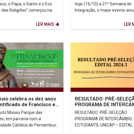
sco, o Papa, o Santo e o Eco
hoje (16/10) a 21ª Semana de
 das Religiões” começou na
Integração, o maior evento anu
desta quarta-feira (11) com
Unicap. Até sexta-feira (20/10)
 vindas dos...
haverá uma programação...
LER MAIS
LER 
sio celebra os dez anos
RESULTADO: PRÉ-SELEÇ
ntificado de Francisco e
PROGRAMA DE INTERCÂ
enta o Eco Parque das
ESTUDANTIL UNICAP – E
ituto Museu Parque das
RESULTADO: PRÉ-SELEÇÃO
iões
2024.1
ões, em parceria com a
PROGRAMA DE INTERCÂMBIO
sidade Católica de Pernambuco
ESTUDANTIL UNICAP – EDITAL 
P) e a Província Franciscana do