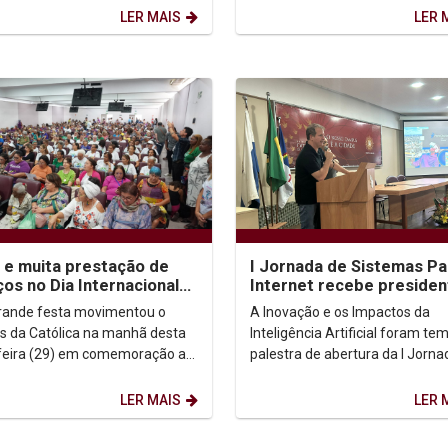
e, irão promover o...
LER MAIS
LER 
 e muita prestação de
I Jornada de Sistemas Pa
ços no Dia Internacional
Internet recebe presiden
ssoa Idosa na Unicap
Porto Digital
ande festa movimentou o
A Inovação e os Impactos da
 da Católica na manhã desta
Inteligência Artificial foram te
feira (29) em comemoração ao
palestra de abertura da I Jorna
ternacional da Pessoa Idosa.
Sistemas para Internet. O assun
mil pessoas...
abordado pelo...
LER MAIS
LER 