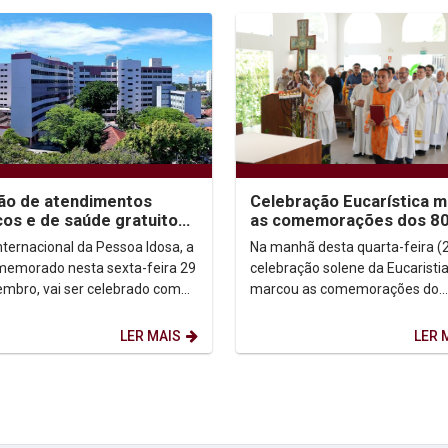
ão de atendimentos
Celebração Eucarística m
icos e de saúde gratuitos
as comemorações dos 80
rá Dia Internacional da
da Unicap
Internacional da Pessoa Idosa, a
Na manhã desta quarta-feira (2
a Idosa...
memorado nesta sexta-feira 29
celebração solene da Eucaristi
embro, vai ser celebrado com
marcou as comemorações do
ogramação especial
octogésimo aniversário de fun
da pela...
da Universidade Católica de...
LER MAIS
LER 