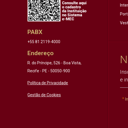
Inte
Port
Vest
PABX
+55 81 2119-4000
Endereço
N
R. do Príncipe, 526 - Boa Vista,
Recife - PE - 50050-900
Ins
e i
Política de Privacidade
Gestão de Cookies
I