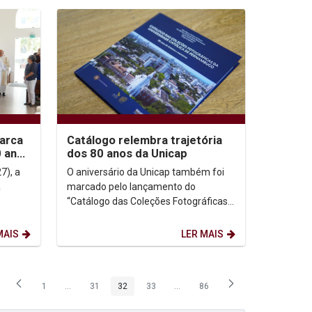
arca
Catálogo relembra trajetória
 anos
dos 80 anos da Unicap
7), a
O aniversário da Unicap também foi
a
marcado pelo lançamento do
“Catálogo das Coleções Fotográficas
dação
da Universidade Católica de
Pernambuco - 80 anos de...
MAIS
LER MAIS
1
...
31
32
33
...
86
Página
Páginas intermediárias Usar ABA para navegar.
Página
Página
Página
Páginas intermediárias Usar ABA p
Página