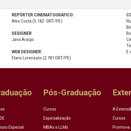
REPÓRTER CINEMATOGRÁFICO:
C
Alex Costa (5.182 -DRT/PE)
Ru
Bl
DESIGNER
:
Bo
Java Araújo
Ce
Te
WEB DESIGNER:
E-
Elano Lorenzato (2.781 DRT/PE)
raduação
Pós-Graduação
Exte
sos
Cursos
A Extensã
DE
Especialização
Cursos
esso Especial
MBAs e LLMs
Promova 