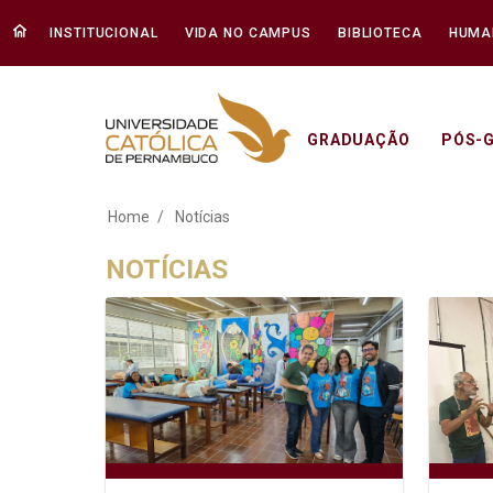
INSTITUCIONAL
VIDA NO CAMPUS
BIBLIOTECA
HUMA
GRADUAÇÃO
PÓS-
Notícias - Unicap
Home
Notícias
NOTÍCIAS