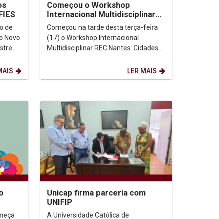
os
Começou o Workshop
FIES
Internacional Multidisciplinar
REC Nantes
io de
Começou na tarde desta terça-feira
o Novo
(17) o Workshop Internacional
stre
Multidisciplinar REC Nantes: Cidades
Inclusivas e Vivas Noite e Dia. O
evento promovido pela...
MAIS
LER MAIS
o
Unicap firma parceria com
UNIFIP
A Universidade Católica de