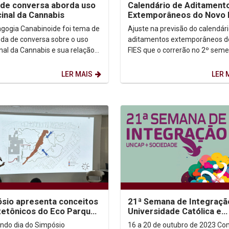
de conversa aborda uso
Calendário de Aditament
inal da Cannabis
Extemporâneos do Novo 
gogia Canabinoide foi tema de
Ajuste na previsão do calendár
da de conversa sobre o uso
aditamentos extemporâneos d
nal da Cannabis e sua relação
FIES que o correrão no 2º seme
associativismo e o Direito
2023 Baixe o arquivo >>
ental à...
LER MAIS
LER 
sio apresenta conceitos
21ª Semana de Integraçã
tetônicos do Eco Parque
Universidade Católica e
eligiões
Sociedade
ndo dia do Simpósio
16 a 20 de outubro de 2023 Começa