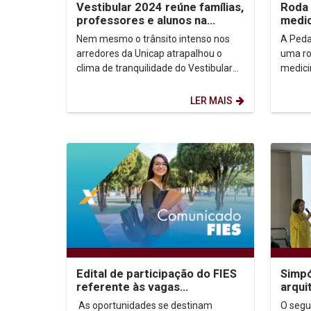
Vestibular 2024 reúne famílias,
Roda 
professores e alunos na
medic
Unicap
Nem mesmo o trânsito intenso nos
A Peda
arredores da Unicap atrapalhou o
uma ro
clima de tranquilidade do Vestibular
medici
2024, na manhã deste domingo (22).
com o 
Feras...
Fundam
LER MAIS
Edital de participação do FIES
Simpó
referente às vagas
arqui
remanescentes para o ano de
das R
As oportunidades se destinam
O segu