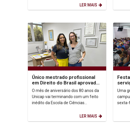
(2023) e Mininho: Dores de um...
Nordest
LER MAIS
Único mestrado profissional
Festa
em Direito do Brasil aprovado
servi
pela Capes em 2023 é da
da Pe
O mês de aniversário dos 80 anos da
Uma gr
Católica
Unicap vai terminando com um feito
campus
inédito da Escola de Ciências
sexta-
Jurídicas. A Católica foi a única
Dia In
instituição de ensino...
Quase 
LER MAIS