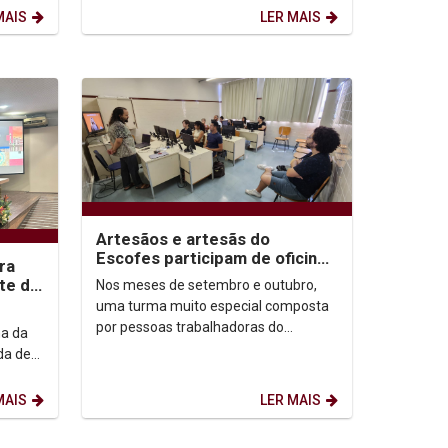
que participaram...
MAIS
LER MAIS
Artesãos e artesãs do
Escofes participam de oficinas
ra
sobre letramento digital na
te do
Nos meses de setembro e outubro,
Unicap
uma turma muito especial composta
por pessoas trabalhadoras do
ma da
artesanato e da economia solidária,
da de
vinculados ao Espaço de...
to foi
MAIS
LER MAIS