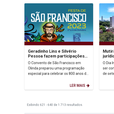
Geradinho Lins e Silvério
Mutir
Pessoa fazem participações
juríd
especiais na Festa de São
marca
O Convento de São Francisco em
O Dia 
Francisco
Pesso
Olinda preparou uma programação
ser co
especial para celebrar os 800 anos da
de set
Ordem Franciscana. A Festa de São
uma pr
Francisco vai...
prepara
LER MAIS
Exibindo 621 - 640 de 1.713 resultados.