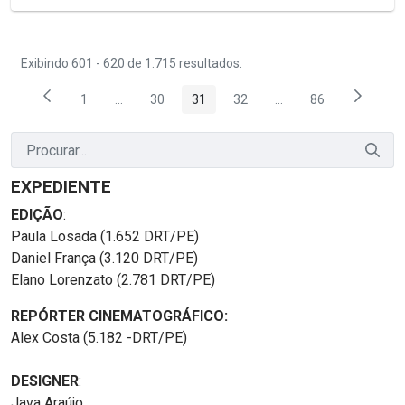
Exibindo 601 - 620 de 1.715 resultados.
1
...
30
31
32
...
86
Página
Páginas intermediárias Usar ABA para navegar.
Página
Página
Página
Páginas intermediária
Página
EXPEDIENTE
EDIÇÃO
:
Paula Losada (1.652 DRT/PE)
Daniel França (3.120 DRT/PE)
Elano Lorenzato (2.781 DRT/PE)
REPÓRTER CINEMATOGRÁFICO:
Alex Costa (5.182 -DRT/PE)
DESIGNER
:
Java Araújo