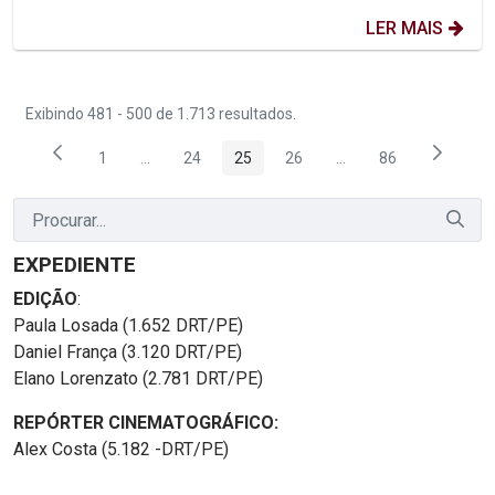
LER MAIS
Exibindo 481 - 500 de 1.713 resultados.
1
...
24
25
26
...
86
Página
Páginas intermediárias Usar ABA para navegar.
Página
Página
Página
Páginas intermediária
Página
EXPEDIENTE
EDIÇÃO
:
Paula Losada (1.652 DRT/PE)
Daniel França (3.120 DRT/PE)
Elano Lorenzato (2.781 DRT/PE)
REPÓRTER CINEMATOGRÁFICO:
Alex Costa (5.182 -DRT/PE)