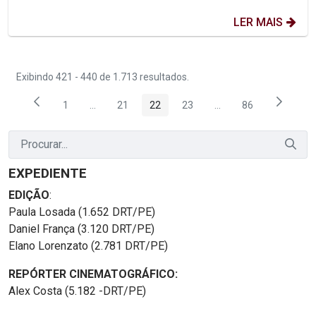
LER MAIS
Exibindo 421 - 440 de 1.713 resultados.
1
...
21
22
23
...
86
Página
Páginas intermediárias Usar ABA para navegar.
Página
Página
Página
Páginas intermediária
Página
EXPEDIENTE
EDIÇÃO
:
Paula Losada (1.652 DRT/PE)
Daniel França (3.120 DRT/PE)
Elano Lorenzato (2.781 DRT/PE)
REPÓRTER CINEMATOGRÁFICO:
Alex Costa (5.182 -DRT/PE)