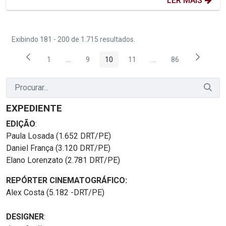
LER MAIS
Exibindo 181 - 200 de 1.715 resultados.
1
...
9
10
11
...
86
Página
Páginas intermediárias Usar ABA para navegar.
Página
Página
Página
Páginas intermediária
Página
EXPEDIENTE
EDIÇÃO
:
Paula Losada (1.652 DRT/PE)
Daniel França (3.120 DRT/PE)
Elano Lorenzato (2.781 DRT/PE)
REPÓRTER CINEMATOGRÁFICO:
Alex Costa (5.182 -DRT/PE)
DESIGNER
: