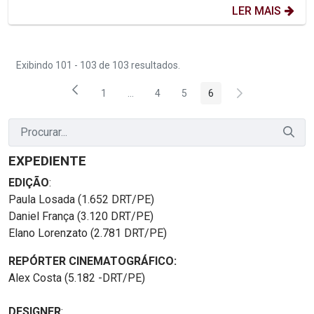
LER MAIS
Exibindo 101 - 103 de 103 resultados.
1
...
4
5
6
Página
Páginas intermediárias Usar ABA para na
Página
Página
Página
EXPEDIENTE
EDIÇÃO
:
Paula Losada (1.652 DRT/PE)
Daniel França (3.120 DRT/PE)
Elano Lorenzato (2.781 DRT/PE)
REPÓRTER CINEMATOGRÁFICO:
Alex Costa (5.182 -DRT/PE)
DESIGNER
: