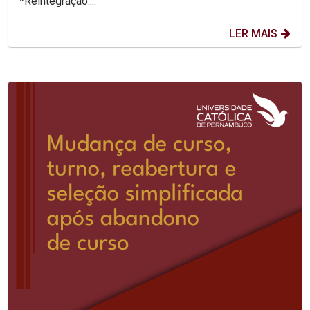
*Reintegração:...
LER MAIS