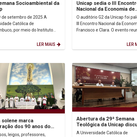
emana Socioambiental da
Unicap sedia o III Encont
p
Nacional da Economia de
Francisco e Clara, com a
9 de setembro de 2025 A
O auditório G2 da Unicap foi pa
participação do Pe....
sidade Católica de
III Encontro Nacional da Econo
buco, por meio do Instituto
Francisco e Clara. O evento reu
tas Unicap, convida toda a
lideranças, estudantes, agente
dade acadêmica e a
pastorais e...
LER MAIS
LER 
de...
Abertura da 29ª Semana
 solene marca
Teológica da Unicap disc
ração dos 90 anos do
desafios para uma teolog
ário Nossa Senhora de
A Universidade Católica de
sos, leigos, professores,
contemporânea