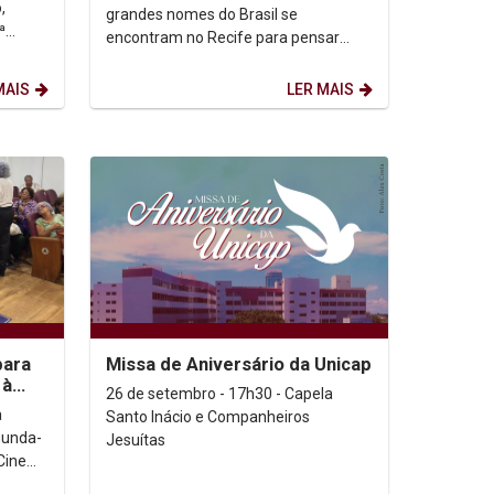
economia justa e...
,
grandes nomes do Brasil se
ª
encontram no Recife para pensar
outra economia possível De 11 a 14
mo
de setembro, o Recife se...
MAIS
LER MAIS
para
Missa de Aniversário da Unicap
 à
26 de setembro - 17h30 - Capela
o
a
Santo Inácio e Companheiros
gunda-
Jesuítas
Cine