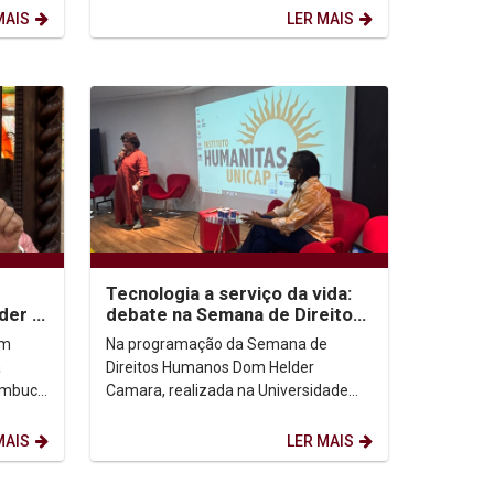
MAIS
LER MAIS
Tecnologia a serviço da vida:
der e
debate na Semana de Direitos
ção
Humanos Dom Helder Camara
om
Na programação da Semana de
na Unicap...
a
Direitos Humanos Dom Helder
nambuco
Camara, realizada na Universidade
a
Católica de Pernambuco (Unicap), o
evento “A Tecnologia Salvando...
MAIS
LER MAIS