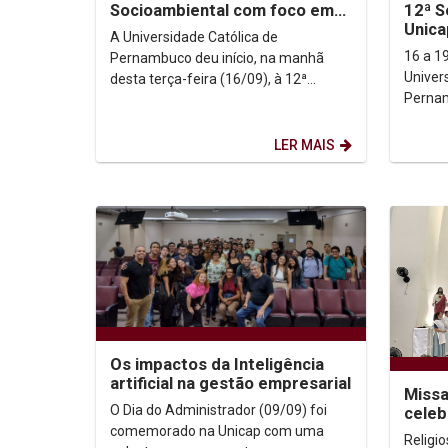
Socioambiental com foco em
12ª S
mudanças climáticas e justiça...
Unica
A Universidade Católica de
16 a 1
Pernambuco deu início, na manhã
Univer
desta terça-feira (16/09), à 12ª
Pernam
edição da Semana Socioambiental. O
Humani
evento segue até o dia 19 de...
comuni
LER MAIS
socieda
Os impactos da Inteligência
artificial na gestão empresarial
Missa
O Dia do Administrador (09/09) foi
celeb
Santu
comemorado na Unicap com uma
Religio