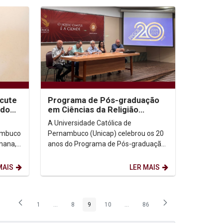
scute
Programa de Pós-graduação
 do
em Ciências da Religião
celebra 20 anos
A Universidade Católica de
nambuco
Pernambuco (Unicap) celebrou os 20
mana,
anos do Programa de Pós-graduação
em Ciências da Religião (PPGCR) em
evento que reuniu...
MAIS
LER MAIS
1
...
8
9
10
...
86
Página
Páginas intermediárias Usar ABA para navegar.
Página
Página
Página
Páginas intermediárias Usar ABA p
Página