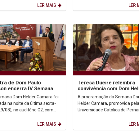
iliação do...
Programa Unicap Prata...
LER MAIS
LER 
tra de Dom Paulo
Teresa Dueire relembra
on encerra IV Semana
convivência com Dom Hel
Helder
destaca legado da Opera
emana Dom Helder Camara foi
A programação da Semana D
Esperança na...
ada na noite da última sexta-
Helder Camara, promovida pel
29/08), no auditório G2, com
Universidade Católica de Per
nferência do arcebispo de
(Unicap), contou, na tarde dest
e Recife, Dom...
terça-feira (27), com um...
LER MAIS
LER 