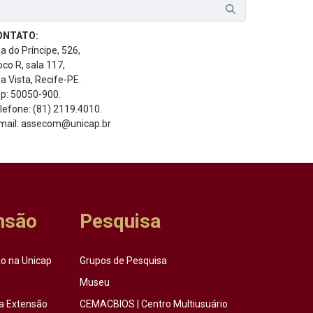
ONTATO:
a do Príncipe, 526,
oco R, sala 117,
a Vista, Recife-PE.
p: 50050-900.
lefone: (81) 2119.4010.
mail: assecom@unicap.br
nsão
Pesquisa
o na Unicap
Grupos de Pesquisa
Museu
a Extensão
CEMACBIOS | Centro Multiusuário