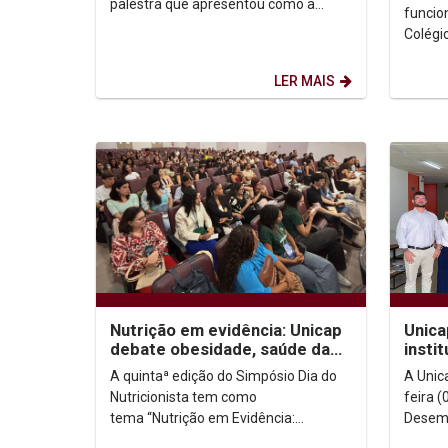
Fátim
palestra que apresentou como a
funcio
inteligência artificial (IA) pode
Colégi
automatizar desde o cadastro...
última
anos do
LER MAIS
Nutrição em evidência: Unicap
Unica
debate obesidade, saúde da
insti
mulher e performance no V
Desem
A quintaª edição do Simpósio Dia do
A Unic
Simpósio Dia...
comit
Nutricionista tem como
feira (
tema “Nutrição em Evidência:
Desemb
Obesidade, saúde da mulher e
Simões