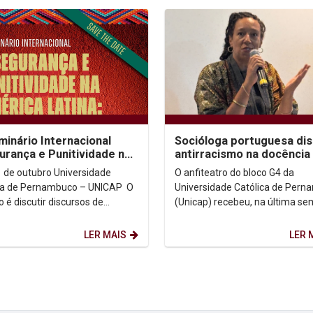
minário Internacional
Socióloga portuguesa di
urança e Punitividade na
antirracismo na docência
ca Latina:
Ensino Superior
outubro Universidade
O anfiteatro do bloco G4 da
onialidade e as...
ca de Pernambuco – UNICAP O
Universidade Católica de Per
o é discutir discursos de
(Unicap) recebeu, na última se
cimento penal e desafios
a Profª Drª Cristina Roldão, do
, com um...
Instituto Universitário...
LER MAIS
LER 