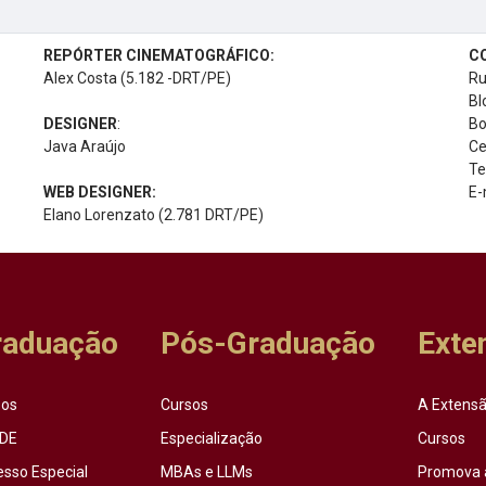
REPÓRTER CINEMATOGRÁFICO:
C
Alex Costa (5.182 -DRT/PE)
Ru
Bl
DESIGNER
:
Bo
Java Araújo
Ce
Te
WEB DESIGNER:
E-
Elano Lorenzato (2.781 DRT/PE)
raduação
Pós-Graduação
Exte
sos
Cursos
A Extensã
DE
Especialização
Cursos
esso Especial
MBAs e LLMs
Promova 