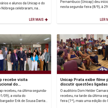
a
Pernambuco (Unicap) deu início
nários e alunos da Unicap e do
nesta segunda-feira (8/9), à 29
o Nóbrega celebraram, na
edição da Semana Teológica. O
 segunda-feira (08/09), os 90
evento, que neste ano tem co
 Santuário...
LER MAIS
LER 
tema...
p recebe visita
Unicap Prata exibe filme 
tucional do
discutir questões ligadas
bargador Erik Simões e
maturidade no casament
ap recebeu, na última segunda-
O auditório Dom Helder Camar
iva do TJPE
01/09), a visita do
recebeu, na tarde da última se
argador Erik de Sousa Dantas
feira (1º), mais uma edição do 
, Coordenador Geral do Núcleo
Prateado, atividade mensal do