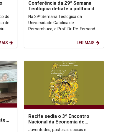
ro
Conferência da 29ª Semana
Teológica debate a política da
esperança
lco do
Na 29ª Semana Teológica da
mia de
Universidade Católica de
niu
Pernambuco, o Prof. Dr. Pe. Fernando
s
Ponce León, da Pontifícia
Universidade Católica do Equador,...
MAIS
LER MAIS
Recife sedia o 3º Encontro
ute
Nacional da Economia de
ia
Francisco e Clara por uma
Juventudes, pastorais sociais e