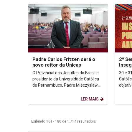
Padre Carlos Fritzen será o
2º Se
novo reitor da Unicap
Inseg
Améri
O Provincial dos Jesuítas do Brasil e
30 e 31 de 
decol
presidente da Universidade Católica
Católi
de Pernambuco, Padre Mieczyslaw
objetiv
Smyda, anunciou, nesta quarta-feira
endure
(27/08), a...
globais
LER MAIS
Exibindo 161 - 180 de 1.714 resultados.