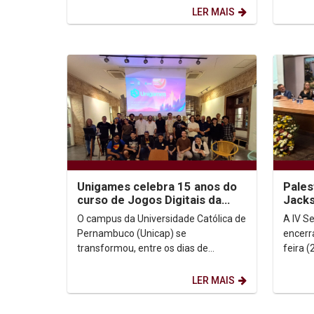
performance”. O evento foi...
de Conc
LER MAIS
Unigames celebra 15 anos do
Pales
curso de Jogos Digitais da
Jacks
Unicap
Dom 
O campus da Universidade Católica de
A IV S
Pernambuco (Unicap) se
encerr
transformou, entre os dias de
feira (
realização da XV edição da Unigames,
uma co
em um verdadeiro ponto de...
Olinda 
LER MAIS