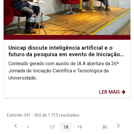
Unicap discute inteligência artificial e o
futuro da pesquisa em evento de Iniciação
Científica
Conteúdo gerado com auxilio de IA A abertura da 26ª
Jornada de Iniciação Científica e Tecnológica da
Universidade...
LER MAIS
Exibindo 341 - 360 de 1.715 resultados.
1
...
17
18
19
...
86
Página
Páginas intermediárias Usar ABA para navegar.
Página
Página
Página
Páginas intermediária
Página