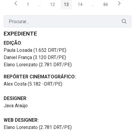
1
...
12
13
14
...
86
Página
Páginas intermediárias Usar ABA para navegar.
Página
Página
Página
Páginas intermediária
Página
EXPEDIENTE
EDIÇÃO
:
Paula Losada (1.652 DRT/PE)
Daniel França (3.120 DRT/PE)
Elano Lorenzato (2.781 DRT/PE)
REPÓRTER CINEMATOGRÁFICO:
Alex Costa (5.182 -DRT/PE)
DESIGNER
:
Java Araújo
WEB DESIGNER:
Elano Lorenzato (2.781 DRT/PE)