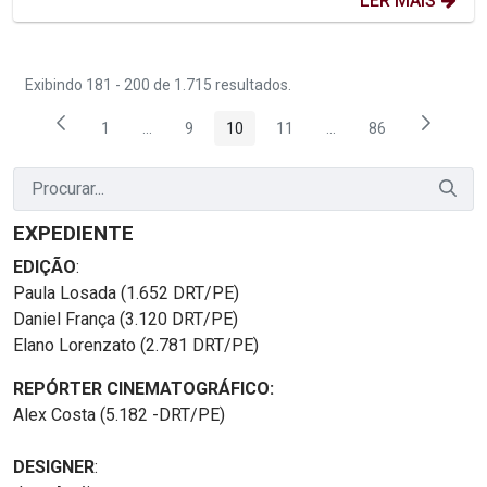
LER MAIS
Exibindo 181 - 200 de 1.715 resultados.
1
...
9
10
11
...
86
Página
Páginas intermediárias Usar ABA para navegar.
Página
Página
Página
Páginas intermediária
Página
EXPEDIENTE
EDIÇÃO
:
Paula Losada (1.652 DRT/PE)
Daniel França (3.120 DRT/PE)
Elano Lorenzato (2.781 DRT/PE)
REPÓRTER CINEMATOGRÁFICO:
Alex Costa (5.182 -DRT/PE)
DESIGNER
: