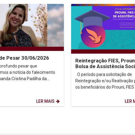
de Pesar 30/06/2026
Reintegração FIES, Proun
profundo pesar que
Bolsa de Assistência Soci
2026.2
mos a notícia do falecimento
O período para solicitação de
nanda Cristina Padilha da
Reintegração e/ou Reativação 
 Silva, cuja trajetória
os beneficiários do Prouni, FIES
ica foi marcada pela...
Bolsa de Assistência Social par
semestre...
LER MAIS
LER 