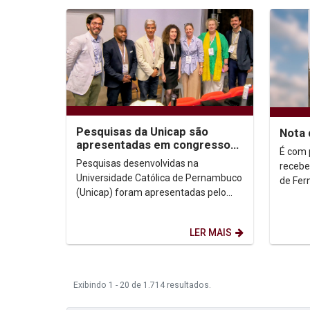
Pesquisas da Unicap são
Nota 
apresentadas em congresso
É com 
de Comunicação na Irlanda
Pesquisas desenvolvidas na
recebe
Universidade Católica de Pernambuco
de Fer
(Unicap) foram apresentadas pelo
Rocha e
Prof. Dr. Juliano Domingues no
acadêm
congresso da International...
LER MAIS
Exibindo 1 - 20 de 1.714 resultados.