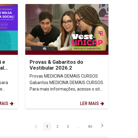
i e
Provas & Gabaritos do
al
Vestibular 2026.2
Provas MEDICINA DEMAIS CURSOS
para
Gabaritos MEDICINA DEMAIS CURSOS
 e
Para mais informações, acesse o site
a
oficial...
MAIS
LER MAIS
1
2
3
...
86
Página
Página
Página
Páginas intermediárias Usar ABA p
Página