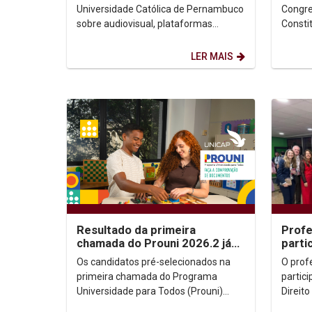
México
Colo
Universidade Católica de Pernambuco
Congre
sobre audiovisual, plataformas
Consti
digitais e democracia ganharam
Consti
destaque em dois importantes...
Changi
LER MAIS
Bogotá,
Resultado da primeira
Prof
chamada do Prouni 2026.2 já
parti
está disponível; candidatos
de Di
Os candidatos pré-selecionados na
O prof
devem enviar...
Colôm
primeira chamada do Programa
partic
Universidade para Todos (Prouni)
Direito
2026.2 já podem consultar o resultado
Consti