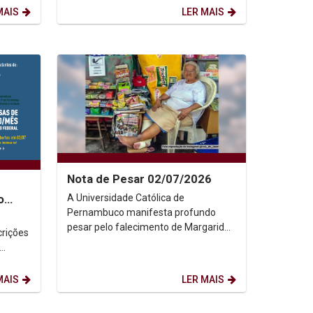
MAIS
LER MAIS
Nota de Pesar 02/07/2026
A Universidade Católica de
o
Pernambuco manifesta profundo
pesar pelo falecimento de Margarida
crições
Oliveira Silva, a querida Dona
Margarida, figura histórica da...
MAIS
LER MAIS