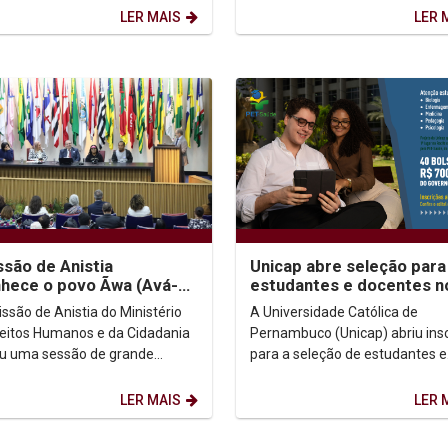
ng World...
Educação pelo Trabalho para a
LER MAIS
LER 
Saúde...
são de Anistia
Unicap abre seleção para
hece o povo Ãwa (Avá-
estudantes e docentes n
iro do Araguaia) como
PET-Saúde: Clima
ssão de Anistia do Ministério
A Universidade Católica de
iado político coletivo
reitos Humanos e da Cidadania
Pernambuco (Unicap) abriu ins
ou uma sessão de grande
para a seleção de estudantes e
ncia histórica ao reconhecer o
docentes que irão integrar o
ndígena Ãwa...
Programa de Educação pelo...
LER MAIS
LER 