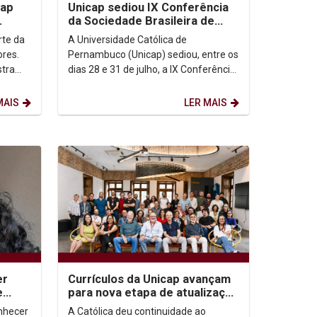
cap
Unicap sediou IX Conferência
da Sociedade Brasileira de
e IA
Filosofia Analítica
arte da
A Universidade Católica de
ores.
Pernambuco (Unicap) sediou, entre os
stra
dias 28 e 31 de julho, a IX Conferência
inguém
da Sociedade Brasileira de Filosofia
Analítica...
MAIS
LER MAIS
er
Currículos da Unicap avançam
e
para nova etapa de atualização
com foco em competências e
onhecer
A Católica deu continuidade ao