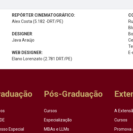
REPÓRTER CINEMATOGRÁFICO:
C
Alex Costa (5.182 -DRT/PE)
Ru
Bl
DESIGNER
:
Bo
Java Araújo
Ce
Te
WEB DESIGNER:
E-
Elano Lorenzato (2.781 DRT/PE)
raduação
Pós-Graduação
Exte
sos
Cursos
A Extensã
DE
Especialização
Cursos
esso Especial
MBAs e LLMs
Promova 