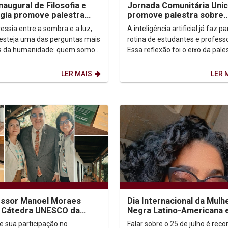
inaugural de Filosofia e
Jornada Comunitária Uni
gia promove palestra
promove palestra sobre
e autoconhecimento
aprendizagem com uso d
essia entre a sombra e a luz,
A inteligência artificial já faz p
 esteja uma das perguntas mais
rotina de estudantes e profess
s da humanidade: quem somos,
Essa reflexão foi o eixo da pale
 Foi a partir dessa inquietação
“IA: todo mundo usa. Quase n
.
ensina...
LER MAIS
LER 
essor Manoel Moraes
Dia Internacional da Mulh
a Cátedra UNESCO da
Negra Latino-Americana 
rsidad Externado de
Caribenha
e sua participação no
Falar sobre o 25 de julho é rec