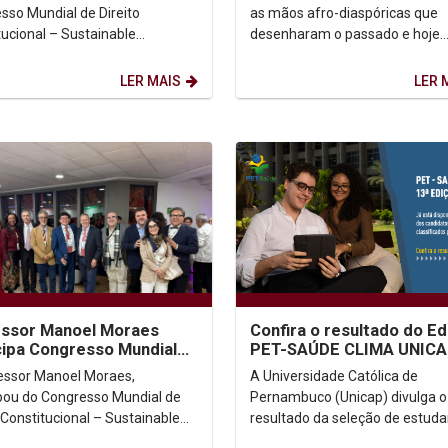
mbia
sso Mundial de Direito
as mãos afro-diaspóricas que
tucional – Sustainable
desenharam o passado e hoje
tutionalism: Answers for a
reescrevem o futuro. O marco 
ng World, realizado em
data emerge de uma...
LER MAIS
LER 
...
essor Manoel Moraes
Confira o resultado do Ed
cipa Congresso Mundial
PET-SAÚDE CLIMA UNIC
reito Constitucional, na
essor Manoel Moraes,
A Universidade Católica de
bia.
ipou do Congresso Mundial de
Pernambuco (Unicap) divulga o
 Constitucional – Sustainable
resultado da seleção de estuda
tutionalism: Answers for a
docentes para o Programa de