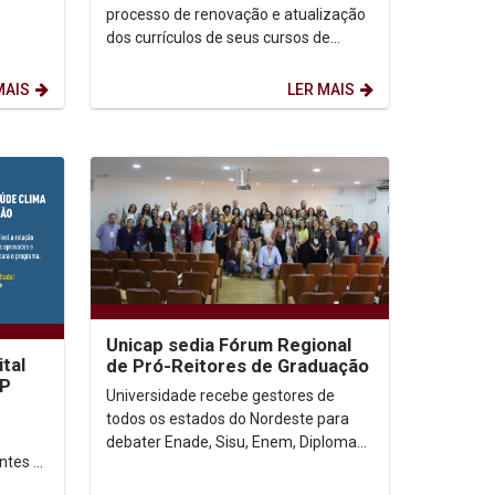
habilidades
processo de renovação e atualização
dos currículos de seus cursos de
dessa
graduação com a realização da
segunda etapa da formação...
MAIS
LER MAIS
Unicap sedia Fórum Regional
ital
de Pró-Reitores de Graduação
AP
Universidade recebe gestores de
todos os estados do Nordeste para
debater Enade, Sisu, Enem, Diploma
ntes e
Digital e Inteligência Artificial Com
reportagem de...