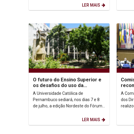
e dar início à etapa de...
Changi
LER MAIS
O futuro do Ensino Superior e
Comis
os desafios do uso da
recon
Inteligência Artificial no
Canoe
A Universidade Católica de
A Comi
ambiente acadêmico...
anist
Pernambuco sediará, nos dias 7 e 8
dos Di
de julho, a edição Nordeste do Fórum
realiz
Nacional de Pró-Reitores de
relevâ
Graduação (ForGRAD), reunindo...
povo i
LER MAIS