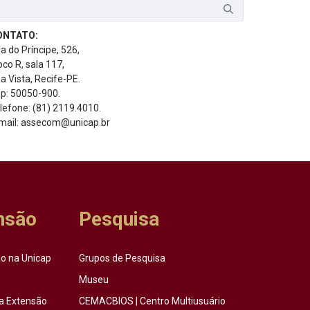
ONTATO:
a do Príncipe, 526,
oco R, sala 117,
a Vista, Recife-PE.
p: 50050-900.
lefone: (81) 2119.4010.
mail: assecom@unicap.br
nsão
Pesquisa
o na Unicap
Grupos de Pesquisa
Museu
a Extensão
CEMACBIOS | Centro Multiusuário