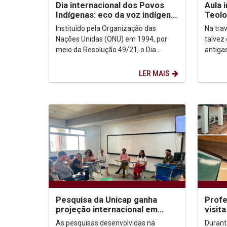
Dia internacional dos Povos
Aula 
Indígenas: eco da voz indígena
Teolo
no contexto urbano
sobr
Instituído pela Organização das
Na trav
Nações Unidas (ONU) em 1994, por
talvez
meio da Resolução 49/21, o Dia
antiga
Internacional dos Povos Indígenas (9
afinal?
de agosto) firma-se como...
que o..
LER MAIS
Pesquisa da Unicap ganha
Prof
projeção internacional em
visit
congressos no Brasil e no
Unive
As pesquisas desenvolvidas na
Durant