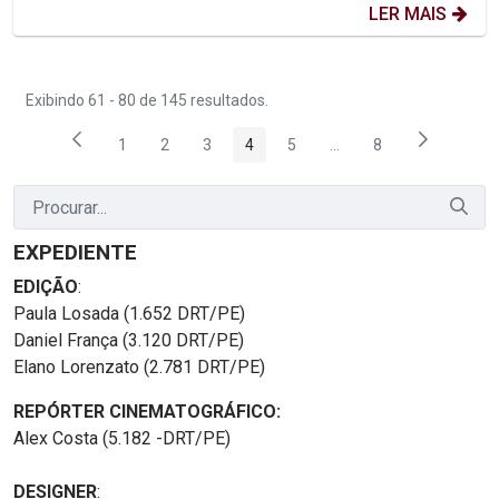
LER MAIS
Exibindo 61 - 80 de 145 resultados.
1
2
3
4
5
...
8
Página
Página
Página
Página
Página
Páginas intermediárias
Página
EXPEDIENTE
EDIÇÃO
:
Paula Losada (1.652 DRT/PE)
Daniel França (3.120 DRT/PE)
Elano Lorenzato (2.781 DRT/PE)
REPÓRTER CINEMATOGRÁFICO:
Alex Costa (5.182 -DRT/PE)
DESIGNER
: