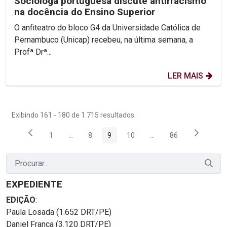
Socióloga portuguesa discute antirracismo
na docência do Ensino Superior
O anfiteatro do bloco G4 da Universidade Católica de
Pernambuco (Unicap) recebeu, na última semana, a
Profª Drª...
LER MAIS
Exibindo 161 - 180 de 1.715 resultados.
1
...
8
9
10
...
86
Página
Páginas intermediárias Usar ABA para navegar.
Página
Página
Página
Páginas intermediárias
Página
EXPEDIENTE
EDIÇÃO
:
Paula Losada (1.652 DRT/PE)
Daniel França (3.120 DRT/PE)