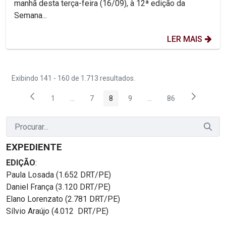
manhã desta terça-feira (16/09), à 12ª edição da
Semana...
LER MAIS
Exibindo 141 - 160 de 1.713 resultados.
1
...
7
8
9
...
86
Página
Páginas intermediárias Usar ABA para navegar.
Página
Página
Página
Páginas intermediárias
Página
EXPEDIENTE
EDIÇÃO
:
Paula Losada (1.652 DRT/PE)
Daniel França (3.120 DRT/PE)
Elano Lorenzato (2.781 DRT/PE)
Sílvio Araújo (4.012 DRT/PE)