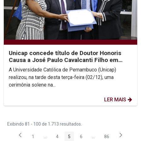
Unicap concede título de Doutor Honoris
Causa a José Paulo Cavalcanti Filho em
cerimônia histórica
A Universidade Católica de Pernambuco (Unicap)
realizou, na tarde desta terça-feira (02/12), uma
cerimônia solene na...
LER MAIS
Exibindo 81 - 100 de 1.713 resultados.
1
...
4
5
6
...
86
Página
Páginas intermediárias Usar ABA para navegar.
Página
Página
Página
Páginas intermediárias
Página