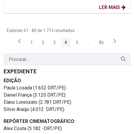
LER MAIS
Exibindo 61 - 80 de 1.713 resultados.
1
2
3
4
5
...
86
Página
Página
Página
Página
Página
Páginas intermediárias
Página
EXPEDIENTE
EDIÇÃO
:
Paula Losada (1.652 DRT/PE)
Daniel França (3.120 DRT/PE)
Elano Lorenzato (2.781 DRT/PE)
Sílvio Araújo (4.012 DRT/PE)
REPÓRTER CINEMATOGRÁFICO:
Alex Costa (5.182 -DRT/PE)