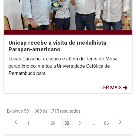
Unicap recebe a visita de medalhista
Parapan-americano
Lucas Carvalho, ex-aluno e atleta de Tênis de Mesa
paraolímpico, visitou a Universidade Católica de
Pernambuco para...
LER MAIS
Exibindo 581 - 600 de 1.715 resultados.
1
...
29
30
31
...
86
Página
Páginas intermediárias Usar ABA para navegar.
Página
Página
Página
Páginas intermediária
Página