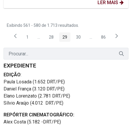
LER MAIS
Exibindo 561 - 580 de 1.713 resultados.
1
...
28
29
30
...
86
Página
Páginas intermediárias Usar ABA para navegar.
Página
Página
Página
Páginas intermediária
Página
EXPEDIENTE
EDIÇÃO
:
Paula Losada (1.652 DRT/PE)
Daniel França (3.120 DRT/PE)
Elano Lorenzato (2.781 DRT/PE)
Sílvio Araújo (4.012 DRT/PE)
REPÓRTER CINEMATOGRÁFICO:
Alex Costa (5.182 -DRT/PE)