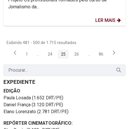
Jornalismo da...
LER MAIS
Exibindo 481 - 500 de 1.715 resultados.
1
...
24
25
26
...
86
Página
Páginas intermediárias Usar ABA para navegar.
Página
Página
Página
Páginas intermediária
Página
EXPEDIENTE
EDIÇÃO
:
Paula Losada (1.652 DRT/PE)
Daniel França (3.120 DRT/PE)
Elano Lorenzato (2.781 DRT/PE)
REPÓRTER CINEMATOGRÁFICO: