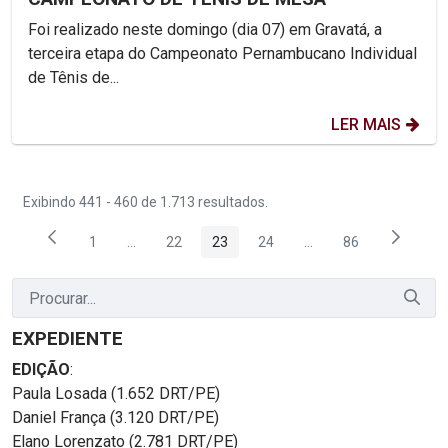
Foi realizado neste domingo (dia 07) em Gravatá, a
terceira etapa do Campeonato Pernambucano Individual
de Tênis de...
LER MAIS
Exibindo 441 - 460 de 1.713 resultados.
1
...
22
23
24
...
86
Página
Páginas intermediárias Usar ABA para navegar.
Página
Página
Página
Páginas intermediária
Página
EXPEDIENTE
EDIÇÃO
:
Paula Losada (1.652 DRT/PE)
Daniel França (3.120 DRT/PE)
Elano Lorenzato (2.781 DRT/PE)