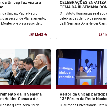
CELEBRAÇÕES ENFATIZA
r da Unicap faz visita à
TEMA DA III SEMANA DO
ne
HELDER CAMARA DE DIR
O Instituto Humanitas realizou
or da Unicap, Padre Pedro
HUMANOS NA UNICAP
celebrações dentro da progra
, o assessor de Planejamento,
da III Semana Dom Helder Cam
i Monteiro, e o assessor de
Direitos Humanos. Na noite de 
ão e Captação, Jardel Silva,
feira, 27 de...
 visita...
LER MAIS
LER 
ramento da III Semana
Reitor da Unicap particip
om Helder Camara de
13º Fórum da Rede Nacio
tos Humanos Celebra
Ensino e Pesquisa em Bras
e desta quinta-feira, 29 de
O Reitor da Universidade Católi