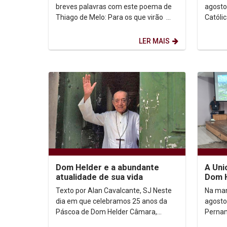
encerramento da...
Compr
breves palavras com este poema de
agosto
Thiago de Melo: Para os que virão
Católi
Como sei pouco, e sou pouco, faço o
cerimô
pouco que...
Semana
LER MAIS
Dom Helder e a abundante
A Uni
atualidade de sua vida
Dom 
Direi
Texto por Alan Cavalcante, SJ Neste
Na man
dia em que celebramos 25 anos da
agosto
Páscoa de Dom Helder Câmara,
Pernam
muitos são os aspectos de sua vida
Dom Hé