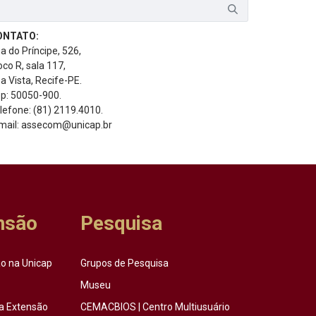
ONTATO:
a do Príncipe, 526,
oco R, sala 117,
a Vista, Recife-PE.
p: 50050-900.
lefone: (81) 2119.4010.
mail: assecom@unicap.br
nsão
Pesquisa
o na Unicap
Grupos de Pesquisa
Museu
a Extensão
CEMACBIOS | Centro Multiusuário