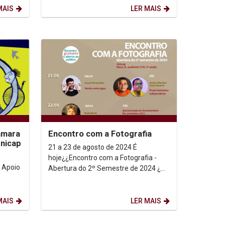
UNICAP...
MAIS
LER MAIS
amara
Encontro com a Fotografia
Unicap
21 a 23 de agosto de 2024 É
hoje¿¿Encontro com a Fotografia -
Abertura do 2º Semestre de 2024 ¿
Venha participar de um evento
imperdível e gratuito na...
MAIS
LER MAIS