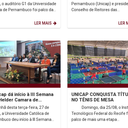
omisso com a...
, o auditório G1 da Universidade
Pernambuco (Unicap) e presid
ca de Pernambuco foi palco da
Conselho de Reitores das
nia de encerramento da III
Universidades Brasileiras (CRUB
 de Dom...
Padre Pedro Rubens,...
LER MAIS
LER 
cap dá início à III Semana
UNICAP CONQUISTA TÍT
Helder Camara de
NO TÊNIS DE MESA
tos Humanos
hã desta terça-feira, 27 de
Domingo, dia 25/08, o Inst
, a Universidade Católica de
Tecnológico Federal do Recife f
buco deu início à III Semana
palco de mais uma etapa...
lder Câmara de Direitos