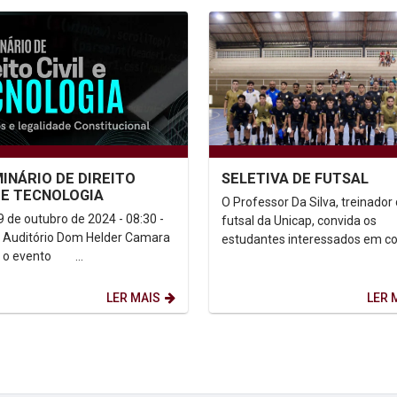
MINÁRIO DE DIREITO
SELETIVA DE FUTSAL
L E TECNOLOGIA
O Professor Da Silva, treinador
9 de outubro de 2024 - 08:30 -
futsal da Unicap, convida os
| Auditório Dom Helder Camara
estudantes interessados em c
 o evento ...
a equipe de futsal masculino d
Unicap para uma seletiva no...
LER MAIS
LER 