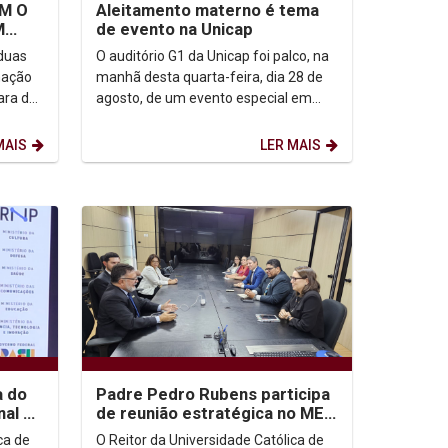
M O
Aleitamento materno é tema
M
de evento na Unicap
EITOS
 duas
O auditório G1 da Unicap foi palco, na
mação
manhã desta quarta-feira, dia 28 de
ara de
agosto, de um evento especial em
terça-
alusão ao Agosto Dourado, uma
campanha dedicada à...
MAIS
LER MAIS
a do
Padre Pedro Rubens participa
nal de
de reunião estratégica no MEC
ília
para o futuro do Ensino
ca de
O Reitor da Universidade Católica de