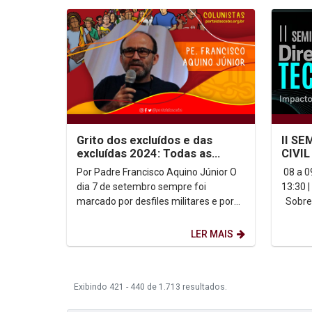
Grito dos excluídos e das
II SE
excluídas 2024: Todas as
CIVI
formas de vida importam. Mas
Por Padre Francisco Aquino Júnior O
08 a 0
quem se importa?
dia 7 de setembro sempre foi
13:30 
marcado por desfiles militares e por
Sobre
desfiles de escolas e repartições
públicas. A lógica e...
LER MAIS
Exibindo 421 - 440 de 1.713 resultados.