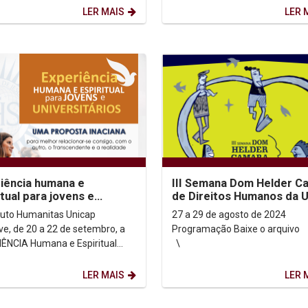
s, promovida pela...
LER MAIS
LER 
iência humana e
III Semana Dom Helder C
itual para jovens e
de Direitos Humanos da 
rsitários 2024.2
ituto Humanitas Unicap
27 a 29 de agosto de 2024
e, de 20 a 22 de setembro, a
Programação Baixe o arquivo Apoio
ÊNCIA Humana e Espiritual
\
OVENS e UNIVERSITÁRIOS,
ndo a 1ª e a 2ª etapas...
LER MAIS
LER 