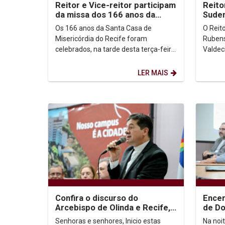
Reitor e Vice-reitor participam
Reito
da missa dos 166 anos da
Sude
Santa Casa de Misericódia
Os 166 anos da Santa Casa de
O Reit
Misericórdia do Recife foram
Rubens
celebrados, na tarde desta terça-feira
Valdec
(3/09), em missa de ação de graças,
Inovaç
realizada na Capela do...
fizeram
LER MAIS
Confira o discurso do
Encer
Arcebispo de Olinda e Recife,
de D
Dom Paulo Jackson, durante o
Direi
Senhoras e senhores, Inicio estas
Na noit