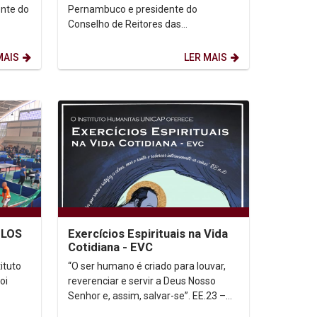
Superior no...
ente do
Pernambuco e presidente do
Conselho de Reitores das
),
Universidades Brasileiras (CRUB),
Padre Pedro Rubens, esteve...
MAIS
LER MAIS
ULOS
Exercícios Espirituais na Vida
Cotidiana - EVC
ituto
“O ser humano é criado para louvar,
oi
reverenciar e servir a Deus Nosso
Senhor e, assim, salvar-se”. EE.23 –
Santo Inácio. O Instituto Humanitas