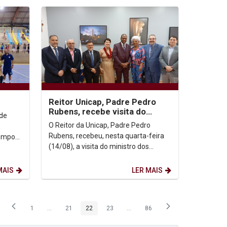
Reitor Unicap, Padre Pedro
Rubens, recebe visita do
 de
Ministro Silvio Almeida
O Reitor da Unicap, Padre Pedro
Rubens, recebeu, nesta quarta-feira
ompor
(14/08), a visita do ministro dos
a
Direitos Humanos e da Cidadania,
Silvio Almeida, e do...
MAIS
LER MAIS
1
...
21
22
23
...
86
Página
Páginas intermediárias Usar ABA para navegar.
Página
Página
Página
Páginas intermediárias Usar ABA p
Página