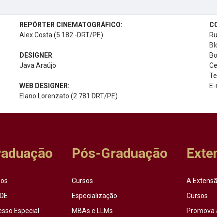
REPÓRTER CINEMATOGRÁFICO:
C
Alex Costa (5.182 -DRT/PE)
Ru
Bl
DESIGNER
:
Bo
Java Araújo
Ce
Te
WEB DESIGNER:
E-
Elano Lorenzato (2.781 DRT/PE)
raduação
Pós-Graduação
Exte
sos
Cursos
A Extensã
DE
Especialização
Cursos
esso Especial
MBAs e LLMs
Promova 