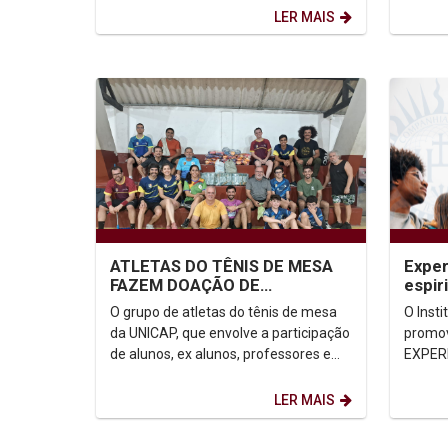
que podemos explorar,...
Humano
LER MAIS
ATLETAS DO TÊNIS DE MESA
Exper
FAZEM DOAÇÃO DE
espir
ALIMENTOS
unive
O grupo de atletas do tênis de mesa
O Inst
da UNICAP, que envolve a participação
promov
de alunos, ex alunos, professores e
EXPERI
funcionários, realizou na tarde desta...
para J
oferece
LER MAIS