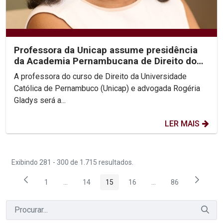
Professora da Unicap assume presidência
da Academia Pernambucana de Direito do
Trabalho
A professora do curso de Direito da Universidade
Católica de Pernambuco (Unicap) e advogada Rogéria
Gladys será a...
LER MAIS
Exibindo 281 - 300 de 1.715 resultados.
1
...
14
15
16
...
86
Página
Páginas intermediárias Usar ABA para navegar.
Página
Página
Página
Páginas intermediária
Página