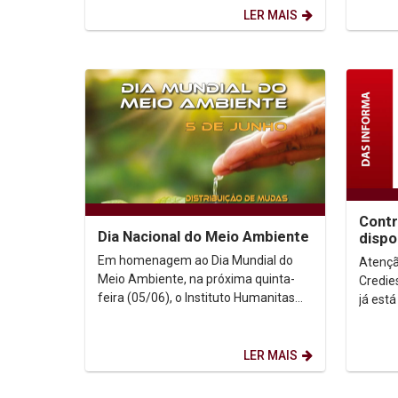
Interamericana de Direitos...
de...
LER MAIS
Contr
Dia Nacional do Meio Ambiente
dispo
Em homenagem ao Dia Mundial do
Atenção A atualização dos 
Meio Ambiente, na próxima quinta-
Credie
feira (05/06), o Instituto Humanitas
já está
Unicap estará distribuindo mudas
FUNDAC
para a comunidade...
Credies,
LER MAIS