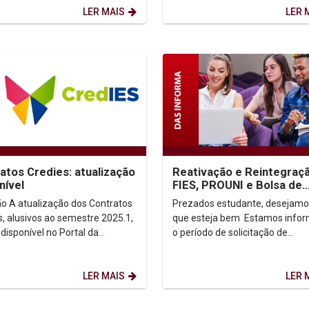
entre...
LER MAIS
LER 
atos Credies: atualização
Reativação e Reintegraç
nível
FIES, PROUNI e Bolsa de
Assistência Social 2025.2
Contratos
Prezados estudante, desejamo
s, alusivos ao semestre 2025.1,
que esteja bem Estamos informando
 disponível no Portal da
o período de solicitação de
RED, o aluno beneficiário do
reintegração e/ou reativação, a 
...
LER MAIS
LER 