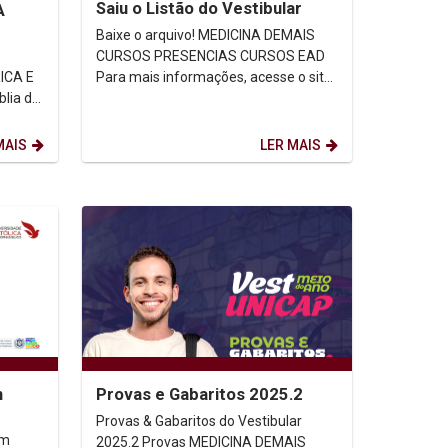
Saiu o Listão do Vestibular
A
Baixe o arquivo! MEDICINA DEMAIS
GIA
CURSOS PRESENCIAS CURSOS EAD
Para mais informações, acesse o site
ICA E
oficial do VESTIBULAR UNICAP.
s...
MAIS
LER MAIS
m
Provas e Gabaritos 2025.2
Provas & Gabaritos do Vestibular
2025.2 Provas MEDICINA DEMAIS