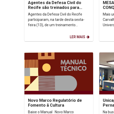
Agentes da Defesa Civil do
MESA
Recife são treinados para
CONQ
teste de nova ferramenta de
CIRC
Agentes da Defesa Civil do Recife
Mais u
alerta de desastres
PARA
participaram, na tarde desta sexta-
Carval
feira (13), de um treinamento
Univer
preparatório para o disparo
para a
experimental da nova...
Desta v
LER MAIS
Novo Marco Regulatório de
Unica
Fomento å Cultura
Pern
firma
Baixe o Manual Novo Marco
Na bus