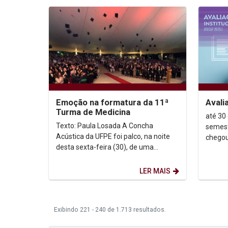
Emoção na formatura da 11ª
Avali
Turma de Medicina
até 30 de junh
Texto: Paula Losada A Concha
semest
Acústica da UFPE foi palco, na noite
chegou
desta sexta-feira (30), de uma
da Aval
cerimônia cheia de emoção para os
opinião
51 formandos da...
LER MAIS
Exibindo 221 - 240 de 1.713 resultados.