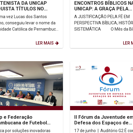
TENISTA DA UNICAP
ENCONTROS BÍBLICOS N
UISTA TÍTULOS NO
UNICAP: A GRAÇA PELA
UITO MUNDIAL
PERSPECTIVA DA TEOLO
ma vez Lucas dos Santos
A JUSTIFICAÇÃO PELA FÉ EM
LÍMPICO
SISTEMÁTICA
ho, conseguiu levar o nome da
PERSPECTIVA BÍBLICA, HISTÓR
sidade Católica de Pernambuco
SISTEMÁTICA O Mês da Bíblia de
lém das fronteiras nacionais.
2025 tem como tema a Carta ao
ez o atleta...
LER MAIS
LER 
p e Federação
II Fórum da Juventude e
ambucana de Futebol
Defesa dos Espaços de
m parceria inédita pela
Memória de Pernambuco
ca por soluções inovadoras
17 de junho | Auditório G2 É com