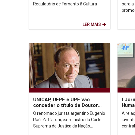
paz n
Regulatório de Fomento å Cultura
para a 
promoç
esport
Mediaç
LER MAIS
UNICAP, UFPE e UPE vão
I Jor
conceder o título de Doutor
Human
Honoris Causa ao jurista
debat
O renomado jurista argentino Eugenio
A rela
argentino Eugenio...
psíqui
Raúl Zaffaroni, ex-ministro da Corte
juventu
Suprema de Justiça da Nação
centra
Argentina, ex-juiz da Corte
Renata