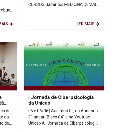
CURSOS Gabaritos MEDICINA DEMAIS
nambuco
CURSOS Para mais informações,
m da
acesse o site...
MAIS
LER MAIS
e
I Jornada de Ciberpsicologia
tã
da Unicap
ênico
ica de
05 e 06/06 | Auditório GII, no Auditório
te da
3º andar (Bloco G4) e no Youtube
to de
Unicap A I Jornada de Ciberpsicologia
unhão
da Unicap é um evento organizado