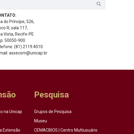
ONTATO:
a do Príncipe, 526,
oco R, sala 117,
a Vista, Recife-PE.
p: 50050-900.
lefone: (81) 2119.4010.
mail: assecom@unicap.br
nsão
Pesquisa
o na Unicap
Grupos de Pesquisa
Museu
a Extensão
CEMACBIOS | Centro Multiusuário