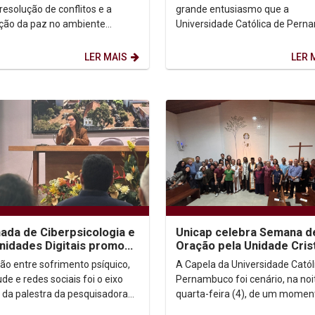
o esporte
acontece na UNICAP
resolução de conflitos e a
grande entusiasmo que a
ão da paz no ambiente
Universidade Católica de Per
ivo, a Câmara Universitária de
anuncia a realização do II Fóru
ão Humanista...
Juventude em...
LER MAIS
LER 
nada de Ciberpsicologia e
Unicap celebra Semana d
idades Digitais promove
Oração pela Unidade Cris
e sobre sofrimento
2025 com encontro ecum
ção entre sofrimento psíquico,
A Capela da Universidade Catól
co nas...
e roda de diálogo...
de e redes sociais foi o eixo
Pernambuco foi cenário, na noi
l da palestra da pesquisadora
quarta-feira (4), de um momen
 Guaraná durante a I Jornada
espiritualidade, diálogo e com