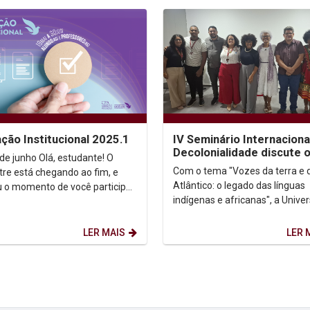
ação Institucional 2025.1
IV Seminário Internaciona
Decolonialidade discute 
o Olá, estudante! O
legado das línguas indíge
Com o tema "Vozes da terra e 
re está chegando ao fim, e
africanas
Atlântico: o legado das línguas
 o momento de você participar
indígenas e africanas", a Unive
iação Institucional 2025.1! Sua
Católica de Pernambuco (UNIC
...
realizou, nesta...
LER MAIS
LER 