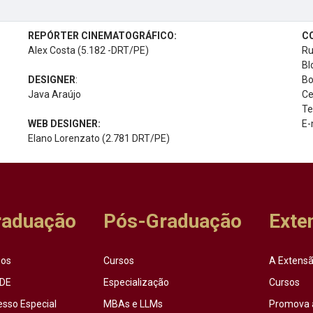
REPÓRTER CINEMATOGRÁFICO:
C
Alex Costa (5.182 -DRT/PE)
Ru
Bl
DESIGNER
:
Bo
Java Araújo
Ce
Te
WEB DESIGNER:
E-
Elano Lorenzato (2.781 DRT/PE)
raduação
Pós-Graduação
Exte
sos
Cursos
A Extensã
DE
Especialização
Cursos
esso Especial
MBAs e LLMs
Promova 