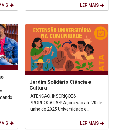
pelos...
MAIS
LER MAIS
ão
Jardim Solidário Ciência e
Cultura
s
ATENÇÃO: INSCRIÇÕES
PRORROGADAS! Agora vão até 20 de
junho de 2025 Universidade e
fim...
comunidade juntas por
transformação social real! Objetivo...
MAIS
LER MAIS