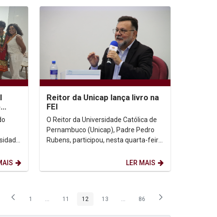
l
Reitor da Unicap lança livro na
o
FEI
nas e
do
O Reitor da Universidade Católica de
Pernambuco (Unicap), Padre Pedro
rsidade
Rubens, participou, nesta quarta-feira
AP)
(28), no Centro Universitário FEI, em
São Paulo,...
MAIS
LER MAIS
1
...
11
12
13
...
86
Página
Páginas intermediárias Usar ABA para navegar.
Página
Página
Página
Páginas intermediárias Usar ABA p
Página