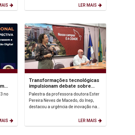
.
MAIS
LER MAIS
Transformações tecnológicas
em
impulsionam debate sobre
novos modelos de avaliação
13 no
Palestra da professora doutora Ester
do ensino superior
Pereira Neves de Macedo, do Inep,
destacou a urgência de inovação nas
instituições de ensino diante dos
desafios...
MAIS
LER MAIS