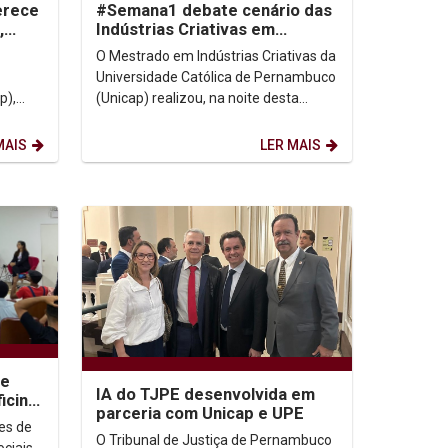
ferece
#Semana1 debate cenário das
,
Indústrias Criativas em
a e...
Pernambuco
O Mestrado em Indústrias Criativas da
Universidade Católica de Pernambuco
p),
(Unicap) realizou, na noite desta
segunda (18/08), a #Semana1,
...
evento que marca a...
MAIS
LER MAIS
de
IA do TJPE desenvolvida em
icina
parceria com Unicap e UPE
io
es de
O Tribunal de Justiça de Pernambuco