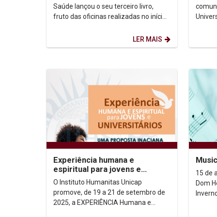
impor
Saúde lançou o seu terceiro livro,
comun
fruto das oficinas realizadas no início
Univer
do semestre 2025.1 envolvendo
se reu
estudantes de três...
Arquid
LER MAIS
de...
Experiência humana e
Music
espiritual para jovens e
15 de a
universitários 2025.2
O Instituto Humanitas Unicap
Dom Helde
promove, de 19 a 21 de setembro de
Inverno S
2025, a EXPERIÊNCIA Humana e
Invern
Espiritual para JOVENS e
Coral,..