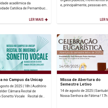
órgãos públicos, movimentos so
tância do perdão
idade acadêmica da
e, principalmente, pessoas em
sidade Católica de Pernambuco
situação de rua, com o objetivo
niu no Santuário
debater e propor...
iocesano de Nossa Senhora
LER MAIS
LER 
a no Campus da Unicap
Missa de Abertura do
Semestre Letivo
gosto de 2025 | 18h | Auditório
14 de agosto de 2025 | Santuár
r Câmara Recital de
Nossa Senhora de Fátima ! 17h
onetto Vocale Recital de
o no Campus da Unicap, com
.