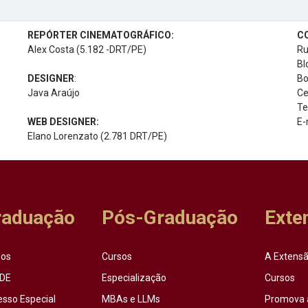
REPÓRTER CINEMATOGRÁFICO:
C
Alex Costa (5.182 -DRT/PE)
Ru
Bl
DESIGNER
:
Bo
Java Araújo
Ce
Te
WEB DESIGNER:
E-
Elano Lorenzato (2.781 DRT/PE)
raduação
Pós-Graduação
Exte
sos
Cursos
A Extensã
DE
Especialização
Cursos
esso Especial
MBAs e LLMs
Promova 