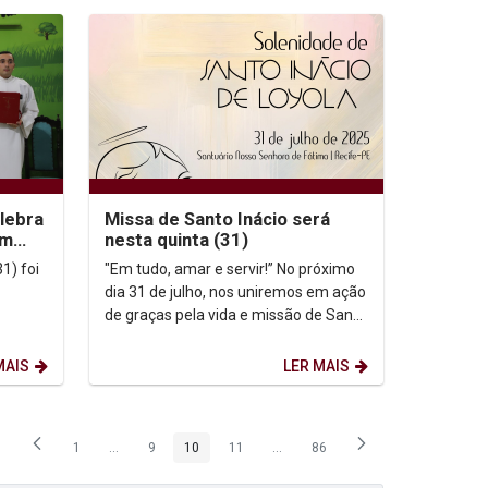
lebra
Missa de Santo Inácio será
om
nesta quinta (31)
s e
1) foi
"Em tudo, amar e servir!” No próximo
dia 31 de julho, nos uniremos em ação
de graças pela vida e missão de Santo
ora de
Inácio de Loyola, fundador da
.
Companhia de...
MAIS
LER MAIS
1
...
9
10
11
...
86
Página
Páginas intermediárias Usar ABA para navegar.
Página
Página
Página
Páginas intermediárias Usar ABA p
Página