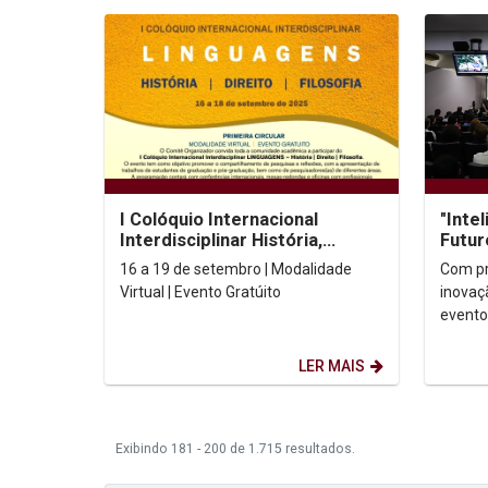
I Colóquio Internacional
"Intel
Interdisciplinar História,
Futur
Direito,Filosofia
tema 
16 a 19 de setembro | Modalidade
Com pr
abert
Virtual | Evento Gratúito
inovaç
evento
letivo
desenv
LER MAIS
Exibindo 181 - 200 de 1.715 resultados.