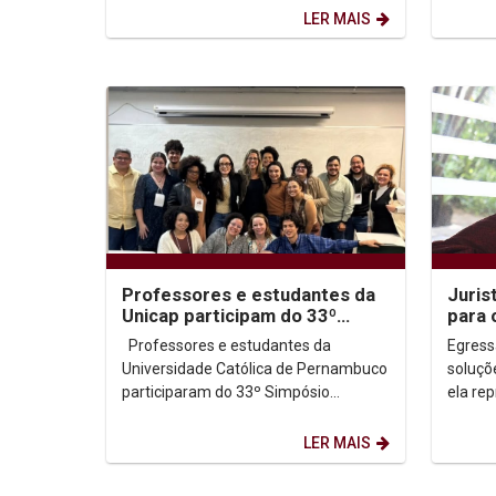
UNIVERSITÁRIOS, oferecendo as
LER MAIS
cinco...
Professores e estudantes da
Juris
Unicap participam do 33º
para 
Simpósio Nacional de História
Desen
Professores e estudantes da
Egress
da ANPUH
Suste
Universidade Católica de Pernambuco
soluçõe
participaram do 33º Simpósio
ela rep
Nacional de História da Associação
no Con
Nacional de História...
200...
LER MAIS