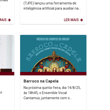
ciais
(TJPE) lançou uma ferramenta de
inteligência artificial para auxiliar na
 de
elaboração de decisões judiciais na
segunda...
MAIS
LER MAIS
Barroco na Capela
Na próxima quinta-feira, dia 14/8/25,
io
às 18h45, o Ensemble Vocal
Cantamus, juntamente com o
Collegium Musicum
Recife @collegium_musicum_recife,..