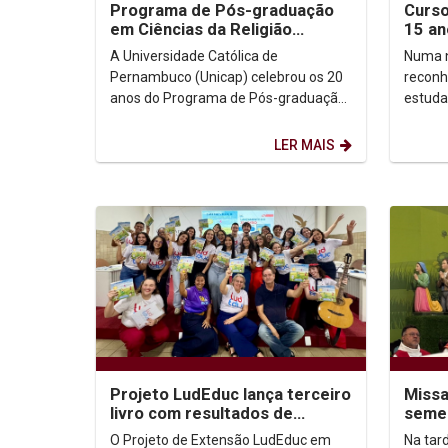
Programa de Pós-graduação
Curso
em Ciências da Religião
15 an
celebra 20 anos
A Universidade Católica de
Numa n
Pernambuco (Unicap) celebrou os 20
reconh
anos do Programa de Pós-graduação
estuda
em Ciências da Religião (PPGCR) em
Fotogr
evento que reuniu...
de Per
LER MAIS
Projeto LudEduc lança terceiro
Missa
livro com resultados de
semes
oficinas em Saúde e Educação
papel
O Projeto de Extensão LudEduc em
Na tard