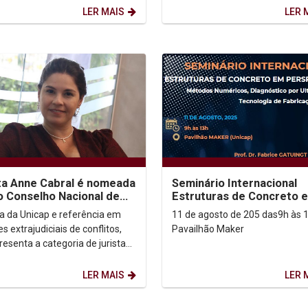
LER MAIS
LER 
ta Anne Cabral é nomeada
Seminário Internacional
o Conselho Nacional de
Estruturas de Concreto 
volvimento Social
Perspecitiva
a da Unicap e referência em
11 de agosto de 205 das9h às 
ntável
s extrajudiciais de conflitos,
Pavailhão Maker
resenta a categoria de juristas
selhão, que reúne mais de
LER MAIS
LER 