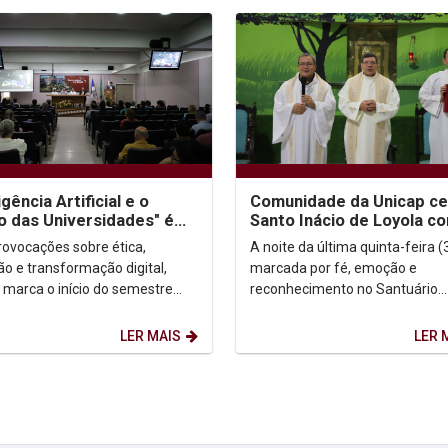
igência Artificial e o
Comunidade da Unicap ce
o das Universidades" é
Santo Inácio de Loyola c
de conferência na
homenagem a professore
ovocações sobre ética,
A noite da última quinta-feira (3
ura da...
jesuítas
ão e transformação digital,
marcada por fé, emoção e
 marca o início do semestre
reconhecimento no Santuário
 com foco em planejamento e
Arquidiocesano de Nossa Senh
olvimento...
Fátima, onde a comunidade da..
LER MAIS
LER 