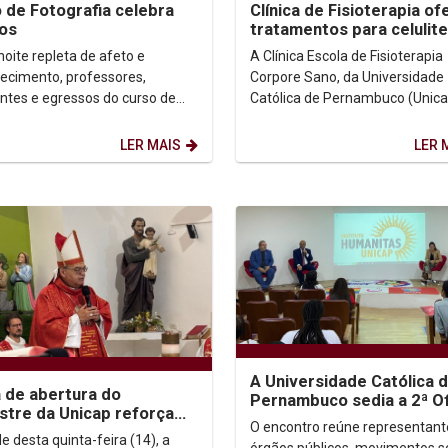
 de Fotografia celebra
Clínica de Fisioterapia o
os
tratamentos para celulite
flacidez, gordura localizad
oite repleta de afeto e
A Clínica Escola de Fisioterapia
ecimento, professores,
Corpore Sano, da Universidade
ntes e egressos do curso de
Católica de Pernambuco (Unica
afia da Universidade Católica
acaba de ampliar sua oferta de
nambuco (Unicap)...
serviços à comunidade por meio
LER MAIS
LER 
A Universidade Católica 
 de abertura do
Pernambuco sedia a 2ª Of
tre da Unicap reforça
Conjunta entre o Ministér
O encontro reúne representant
 da universidade e
Público, a...
e desta quinta-feira (14), a