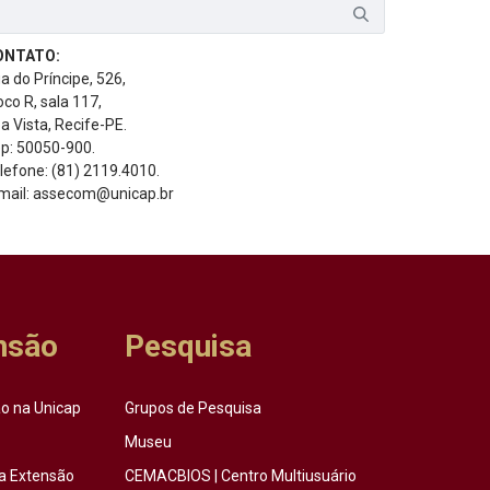
ONTATO:
a do Príncipe, 526,
oco R, sala 117,
a Vista, Recife-PE.
p: 50050-900.
lefone: (81) 2119.4010.
mail: assecom@unicap.br
nsão
Pesquisa
o na Unicap
Grupos de Pesquisa
Museu
a Extensão
CEMACBIOS | Centro Multiusuário