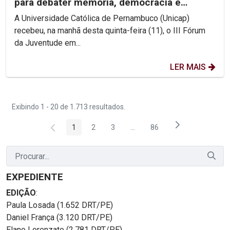
para debater memória, democracia e
direitos humanos na...
A Universidade Católica de Pernambuco (Unicap)
recebeu, na manhã desta quinta-feira (11), o III Fórum
da Juventude em...
LER MAIS
Exibindo 1 - 20 de 1.713 resultados.
1
2
3
...
86
Página
Página
Página
Páginas intermediárias Usar 
Página
EXPEDIENTE
EDIÇÃO
:
Paula Losada (1.652 DRT/PE)
Daniel França (3.120 DRT/PE)
Elano Lorenzato (2.781 DRT/PE)