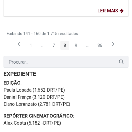
LER MAIS
Exibindo 141 - 160 de 1.715 resultados.
1
...
7
8
9
...
86
Página
Páginas intermediárias Usar ABA para navegar.
Página
Página
Página
Páginas intermediárias
Página
EXPEDIENTE
EDIÇÃO
:
Paula Losada (1.652 DRT/PE)
Daniel França (3.120 DRT/PE)
Elano Lorenzato (2.781 DRT/PE)
REPÓRTER CINEMATOGRÁFICO:
Alex Costa (5.182 -DRT/PE)