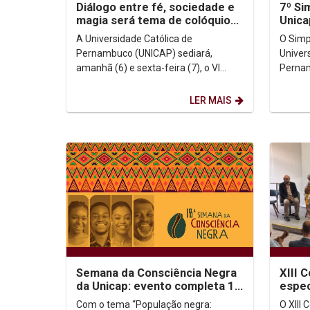
Diálogo entre fé, sociedade e
7º Si
magia será tema de colóquio
Unica
na Unicap
A Universidade Católica de
O Simp
Pernambuco (UNICAP) sediará,
Univer
amanhã (6) e sexta-feira (7), o VI
Pernam
Colóquio do Grupo de Pesquisa
como o
Religiões, Identidades e Diálogos...
reflexã
LER MAIS
Semana da Consciência Negra
XIII 
da Unicap: evento completa 18
espec
anos e debate a identidade e...
democ
Com o tema “População negra:
O XIII 