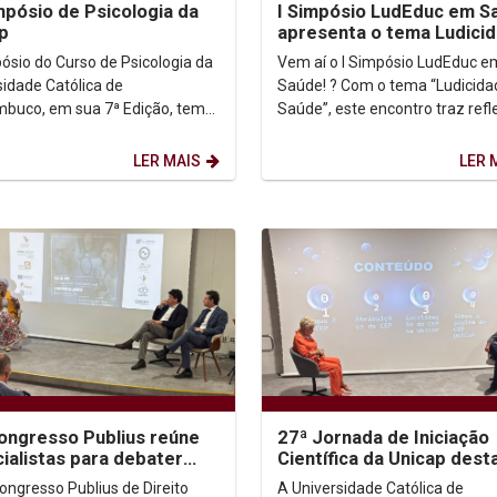
mpósio de Psicologia da
I Simpósio LudEduc em S
p
apresenta o tema Ludici
na Saúde
ósio do Curso de Psicologia da
Vem aí o I Simpósio LudEduc e
sidade Católica de
Saúde! ? Com o tema “Ludicida
buco, em sua 7ª Edição, tem
Saúde”, este encontro traz ref
bjetivo promover o debate e a
e vivências sobre o papel do lúd
o sobre temáticas...
comunicação e...
LER MAIS
LER 
Congresso Publius reúne
27ª Jornada de Iniciação
ialistas para debater
Científica da Unicap dest
racia digital e os limites
ética e produção acadêm
Congresso Publius de Direito
A Universidade Católica de