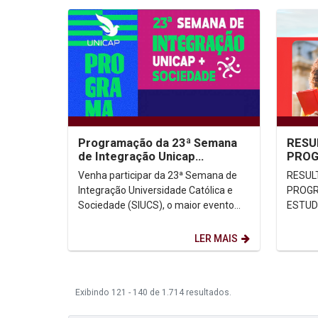
Programação da 23ª Semana
RESU
de Integração Unicap
PROG
Sociedade
ACAD
Venha participar da 23ª Semana de
RESUL
ESTU
Integração Universidade Católica e
PROGR
EDITA
Sociedade (SIUCS), o maior evento
ESTUDA
anual da Universidade Católica de
Pernambuco (Unicap)!...
LER MAIS
Exibindo 121 - 140 de 1.714 resultados.