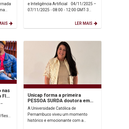
ornada
e Inteligência Artificial 04/11/2025 –
ema
07/11/2025 - 08:00 - 12:00 GMT-3
Com transmissão...
MAIS
LER MAIS
o nas
Unicap forma a primeira
 FIES
PESSOA SURDA doutora em
 –
Direito no Brasil
A Universidade Católica de
Pernambuco viveu um momento
/fies
histórico e emocionante com a
defesa da tese de Mirella Correia e Sá