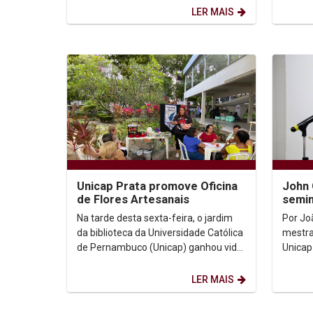
Enem e o Vestibular...
experiê
LER MAIS
Unicap Prata promove Oficina
John
de Flores Artesanais
semin
sagra
Na tarde desta sexta-feira, o jardim
Por Jo
da biblioteca da Universidade Católica
mestra
de Pernambuco (Unicap) ganhou vida
Unicap O auditório da Universida
com uma vibrante oficina de
Católi
produção de flores...
recebeu
LER MAIS