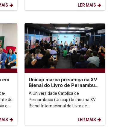
Cavalcanti, a primeira pessoa...
MAIS
LER MAIS
o em
Unicap marca presença na XV
Bienal do Livro de Pernambuco
peuta
com programação
da-
A Universidade Católica de
diversificada
ente do
Pernambuco (Unicap) brilhou na XV
ia e
Bienal Internacional do Livro de
ião
Pernambuco, realizada de 3 a 12 de
outubro no Pernambuco Centro...
MAIS
LER MAIS