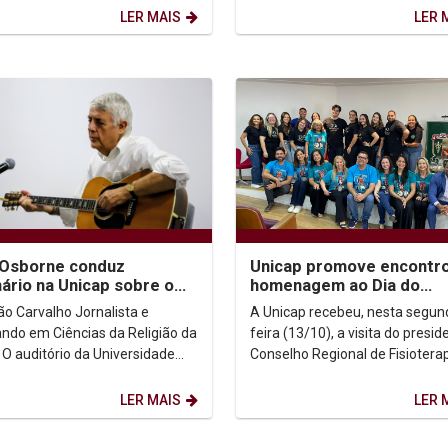
ncias e muita...
LER MAIS
LER 
 Osborne conduz
Unicap promove encontr
ário na Unicap sobre o
homenagem ao Dia do
do na música
Fisioterapeuta e do Tera
ão Carvalho Jornalista e
A Unicap recebeu, nesta segun
Ocupacional
ndo em Ciências da Religião da
feira (13/10), a visita do presid
de
Conselho Regional de Fisioterap
ca de Pernambuco (Unicap)
Terapia Ocupacional da 1ª Reg
 neste...
(CREFITO-1),...
LER MAIS
LER 