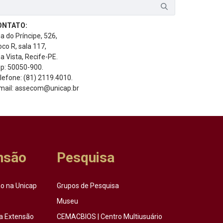
ONTATO:
a do Príncipe, 526,
oco R, sala 117,
a Vista, Recife-PE.
p: 50050-900.
lefone: (81) 2119.4010.
mail: assecom@unicap.br
nsão
Pesquisa
o na Unicap
Grupos de Pesquisa
Museu
a Extensão
CEMACBIOS | Centro Multiusuário