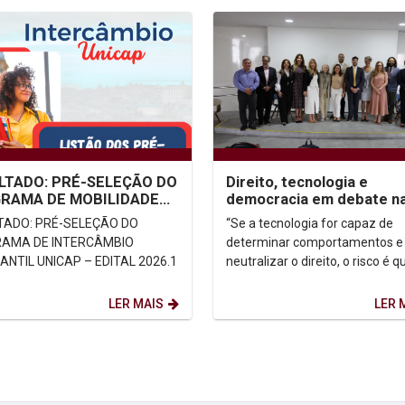
LTADO: PRÉ-SELEÇÃO DO
Direito, tecnologia e
RAMA DE MOBILIDADE
democracia em debate n
ÊMICA/INTERCÂMBIO
Unicap
TADO: PRÉ-SELEÇÃO DO
“Se a tecnologia for capaz de
DANTIL UNICAP –
AMA DE INTERCÂMBIO
determinar comportamentos e
L...
NTIL UNICAP – EDITAL 2026.1
neutralizar o direito, o risco é q
passemos a viver sob o domíni
determinismo tecnológico —...
LER MAIS
LER 