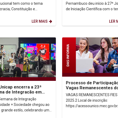
como pilares da...
tucional tem como o tema
Pernambuco deu início à 27ª J
racia, Constituição e
de Iniciação Científica com o t
ições: entre crises e
“Caminhos da Pesquisa: Ética e
ação”. O evento,...
Produção Acadêmica”,...
LER MAIS
LER 
Processo de Participaçã
nicap encerra a 23ª
Vagas Remanescentes do
na de Integracão em
– 2025.2
VAGAS REMANESCENTES FIES
 de muita animação
Semana de Integração
2025.2 Local de inscrição:
sidade + Sociedade chegou ao
https://acessounico.mec.gov.br
 grande estilo, celebrando uma
Período de inscrição: 23 a 30 de
 de conhecimento, troca de
outubro de 2025 Processo...