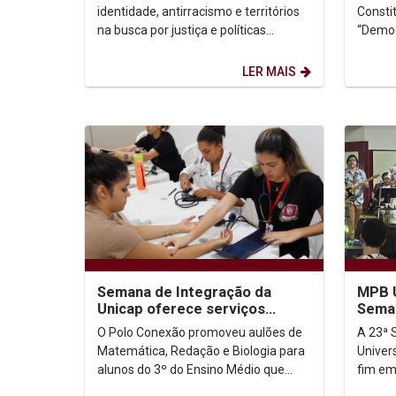
da...
identidade, antirracismo e territórios
Consti
na busca por justiça e políticas
“Democ
públicas” a 18ª Semana da
Institu
Consciência Negra da Unicap...
recuper
LER MAIS
Semana de Integração da
MPB U
Unicap oferece serviços
Sema
gratuitos à população
clima
O Polo Conexão promoveu aulões de
A 23ª 
Matemática, Redação e Biologia para
Univer
alunos do 3º do Ensino Médio que
fim em
estão se preparando para fazer o
semana