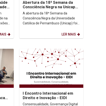
Abertura da 18ª Semana da
aúde
Consciência Negra na Unicap
dade
destaca urgência do
A abertura da 18ª Semana da
m
antirracismo e justiça...
Consciência Negra da Universidade
de na
Católica de Pernambuco (Unicap) foi
lexões
marcada por discursos contundentes
ico na
e emocionantes que...
MAIS
LER MAIS
I Encontro Internacional em
aca
Direito e Inovação - EIDI
ica
Consensualidade, Governança Digital