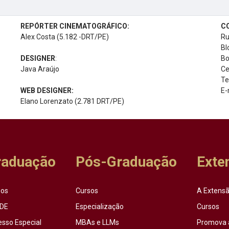
REPÓRTER CINEMATOGRÁFICO:
C
Alex Costa (5.182 -DRT/PE)
Ru
Bl
DESIGNER
:
Bo
Java Araújo
Ce
Te
WEB DESIGNER:
E-
Elano Lorenzato (2.781 DRT/PE)
raduação
Pós-Graduação
Exte
sos
Cursos
A Extensã
DE
Especialização
Cursos
esso Especial
MBAs e LLMs
Promova 