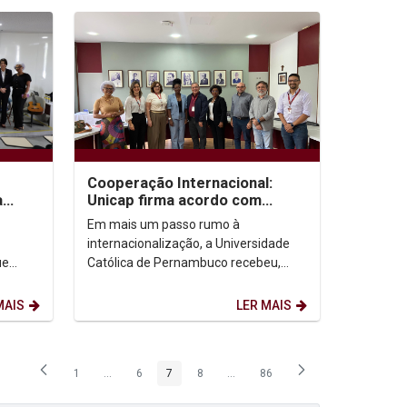
Cooperação Internacional:
a
Unicap firma acordo com
centro angolano para
Em mais um passo rumo à
formação em Fonoaudiologia
internacionalização, a Universidade
ue
Católica de Pernambuco recebeu,
o do
nesta segunda-feira (06/10),
representantes do Centro de
MAIS
LER MAIS
Medicina...
1
...
6
7
8
...
86
Página
Páginas intermediárias Usar ABA para navegar.
Página
Página
Página
Páginas intermediárias Usar ABA p
Página