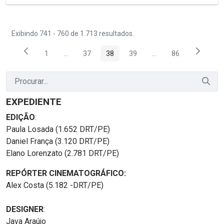
Exibindo 741 - 760 de 1.713 resultados.
1
...
37
38
39
...
86
Página
Páginas intermediárias Usar ABA para navegar.
Página
Página
Página
Páginas intermediária
Página
EXPEDIENTE
EDIÇÃO
:
Paula Losada (1.652 DRT/PE)
Daniel França (3.120 DRT/PE)
Elano Lorenzato (2.781 DRT/PE)
REPÓRTER CINEMATOGRÁFICO:
Alex Costa (5.182 -DRT/PE)
DESIGNER
:
Java Araújo